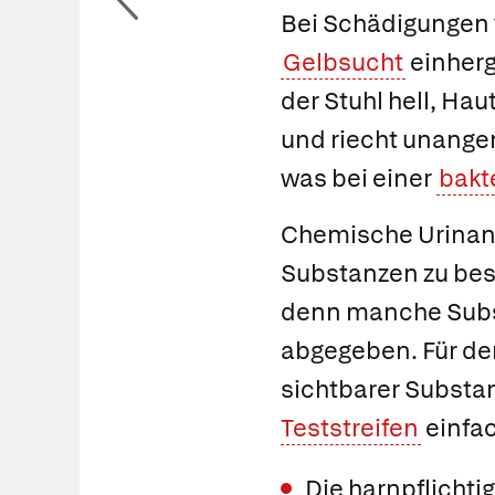
Bei Schädigungen 
Gelbsucht
einherg
der Stuhl hell, Hau
und riecht unangen
was bei einer
bakt
Chemische Urinan
Substanzen zu bes
denn manche Subs
abgegeben. Für den
sichtbarer Substan
Teststreifen
einfac
Die
harnpflicht