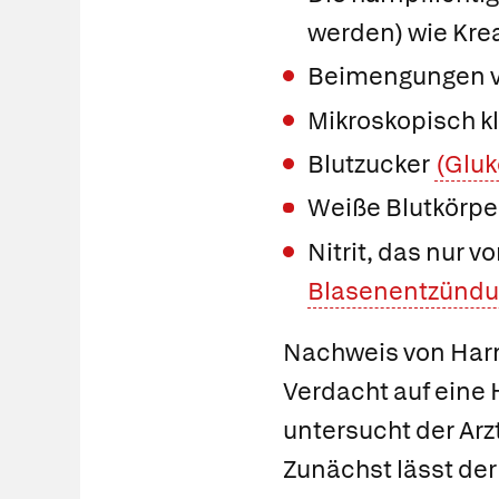
werden) wie Krea
Beimengungen v
Mikroskopisch k
Blutzucker
(Gluk
Weiße Blutkörpe
Nitrit
, das nur v
Blasenentzünd
Nachweis von Ha
Verdacht auf ein
untersucht der Arz
Zunächst lässt der