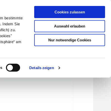
Cookies zulassen
Kundenlogin
Info für Apotheker
 Um bestimmte
g. Indem Sie
Auswahl erlauben
flich) zu.
Suche
leben
Über uns
ookies"
Nur notwendige Cookies
atsphäre“ am
os
Details zeigen