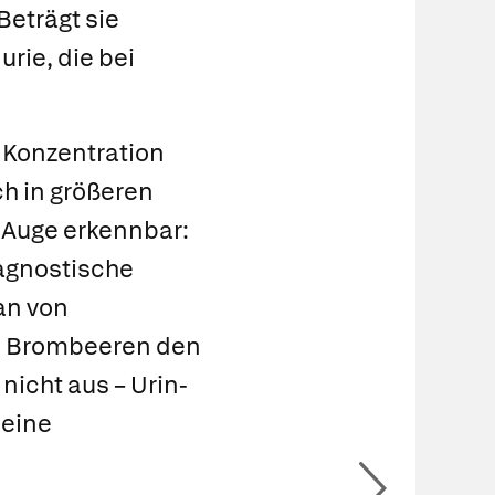
Beträgt sie
urie,
die bei
 Konzentration
ch in größeren
 Auge erkennbar:
iagnostische
an von
d Brombeeren den
nicht aus – Urin-
leine