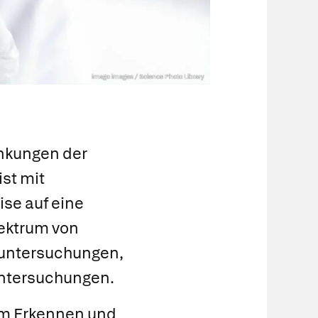
imago images / Science Photo Library
ankungen der
st mit
ise auf eine
pektrum von
utuntersuchungen,
untersuchungen.
um Erkennen und