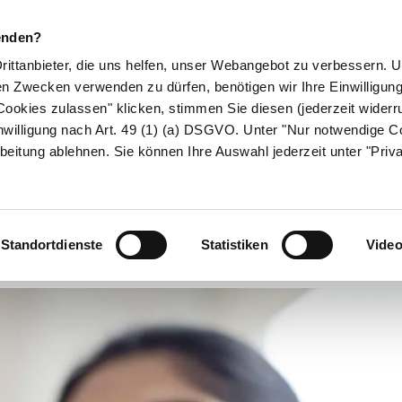
enden?
Drittanbieter, die uns helfen, unser Webangebot zu verbessern.
en Zwecken verwenden zu dürfen, benötigen wir Ihre Einwilligun
ookies zulassen" klicken, stimmen Sie diesen (jederzeit widerru
ikamente
Naturheilkunde
Eltern & Kind
Gesund 
nwilligung nach Art. 49 (1) (a) DSGVO. Unter "Nur notwendige C
beitung ablehnen. Sie können Ihre Auswahl jederzeit unter "Priv
Urindiagnostik
Standortdienste
Statistiken
Vide