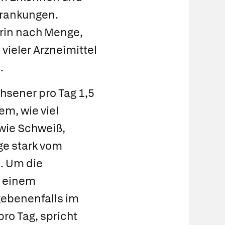
krankungen.
Urin nach Menge,
vieler Arzneimittel
.
hsener pro Tag 1,5
m, wie viel
ie Schweiß,
ge stark vom
n. Um die
n einem
gebenenfalls im
pro Tag, spricht