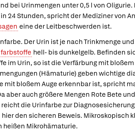
nd bei Urinmengen unter 0,5 l von
Oligurie.
 in 24 Stunden, spricht der Mediziner von
An
sagen
eine der Leitbeschwerden ist.
infarbe.
Der Urin ist je nach Trinkmenge und
farbstoffe
hell- bis dunkelgelb. Befinden si
 im Urin, so ist die Verfärbung mit bloßem
eimengungen
(
Hämaturie
) geben wichtige d
e mit bloßem Auge erkennbar ist, spricht m
Da aber auch größere Mengen Rote Bete un
, reicht die Urinfarbe zur Diagnosesicherung 
rn hier den sicheren Beweis. Mikroskopisch k
n heißen
Mikrohämaturie.