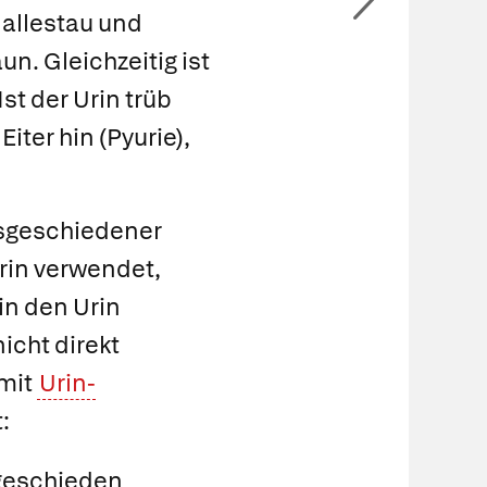
Gallestau und
n. Gleichzeitig ist
st der Urin trüb
Eiter hin
(
Pyurie
),
sgeschiedener
rin verwendet,
n den Urin
icht direkt
 mit
Urin-
:
sgeschieden