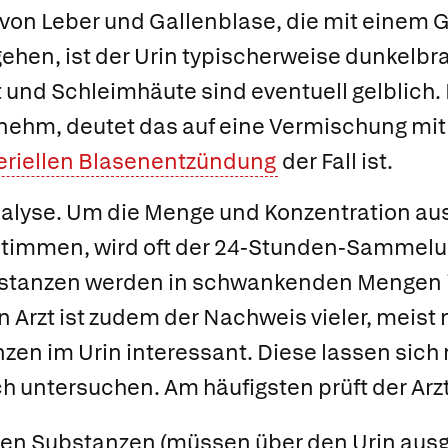
von Leber und Gallenblase, die mit einem 
ehen, ist der Urin typischerweise dunkelbrau
t und Schleimhäute sind eventuell gelblich. I
ehm, deutet das auf eine Vermischung mit 
eriellen Blasenentzündung
der Fall ist.
alyse.
Um die Menge und Konzentration au
timmen, wird oft der 24-Stunden-Sammelu
tanzen werden in schwankenden Mengen i
 Arzt ist zudem der Nachweis vieler, meist n
zen im Urin interessant. Diese lassen sich
h untersuchen. Am häufigsten prüft der Arzt
igen Substanzen (müssen über den Urin au