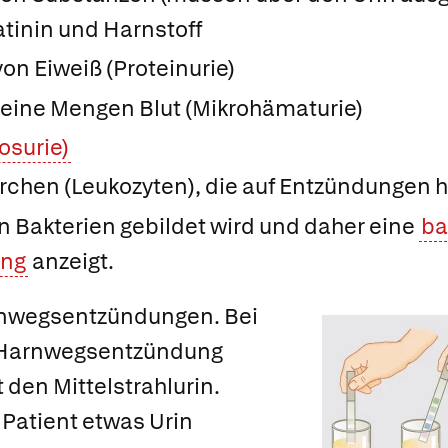
tinin und Harnstoff
on Eiweiß
(
Proteinurie
)
leine Mengen Blut (Mikrohämaturie)
osurie)
rchen (Leukozyten), die auf Entzündungen 
on Bakterien gebildet wird und daher eine
ba
ung
anzeigt.
rnwegsentzündungen.
Bei
e Harnwegsentzündung
t den
Mittelstrahlurin.
 Patient etwas Urin