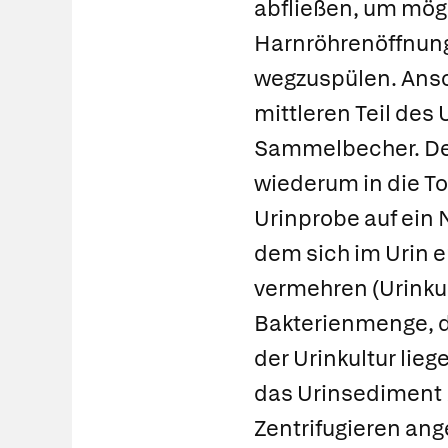
abfließen, um mög
Harnröhrenöffnun
wegzuspülen. Ansch
mittleren Teil des 
Sammelbecher. Der 
wiederum in die Toi
Urinprobe auf ein
dem sich im Urin e
vermehren
(
Urinku
Bakterienmenge, d
der Urinkultur lie
das
Urinsediment
Zentrifugieren an