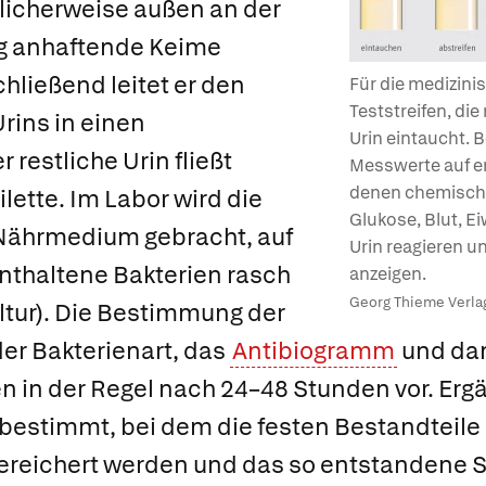
licherweise außen an der
g anhaftende Keime
ließend leitet er den
Für die medizinis
Teststreifen, di
Urins in einen
Urin eintaucht. B
restliche Urin fließt
Messwerte auf e
denen chemische
lette. Im Labor wird die
Glukose, Blut, E
 Nährmedium gebracht, auf
Urin reagieren u
nthaltene Bakterien rasch
anzeigen.
Georg Thieme Verlag
ltur
). Die Bestimmung der
er Bakterienart, das
Antibiogramm
und dam
gen in der Regel nach 24–48 Stunden vor. Erg
bestimmt, bei dem die festen Bestandteile
gereichert werden und das so entstandene 