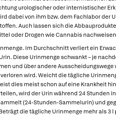
htung urologischer oder internistischer Er
wird dabei von ihm bzw. dem Fachlabor der 
toffen. Auch lassen sich die Abbauprodukte 
ttel oder Drogen wie Cannabis nachweisen
rinmenge.
Im Durchschnitt verliert ein Erwac
Urin. Diese Urinmenge schwankt – je nachde
en und über andere Ausscheidungswege w
verloren wird. Weicht die tägliche Urinmen
eist dies meist schon auf eine Krankheit hi
teilen, wird der Urin während 24 Stunden i
esammelt
(
24-Stunden-Sammelurin
) und ge
eträgt die tägliche Urinmenge mehr als 3 l 