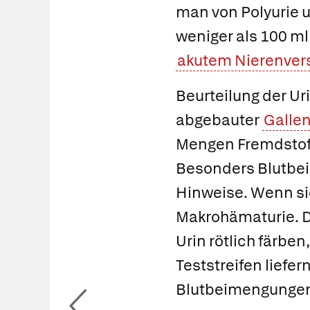
man von
Polyurie
u
weniger als 100 ml
akutem Nierenver
Beurteilung der Ur
abgebauter
Gallen
Mengen Fremdstoffe
Besonders Blutb
Hinweise. Wenn si
Makrohämaturie. 
Urin rötlich färben
Teststreifen liefe
Blutbeimengunge