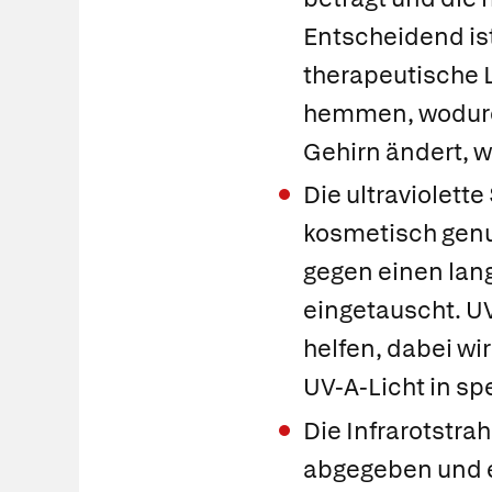
Entscheidend ist,
therapeutische 
hemmen, wodurch
Gehirn ändert, 
Die ultraviolett
kosmetisch genut
gegen einen lang
eingetauscht. UV
helfen, dabei wi
UV-A-Licht in s
Die Infrarotstra
abgegeben und e