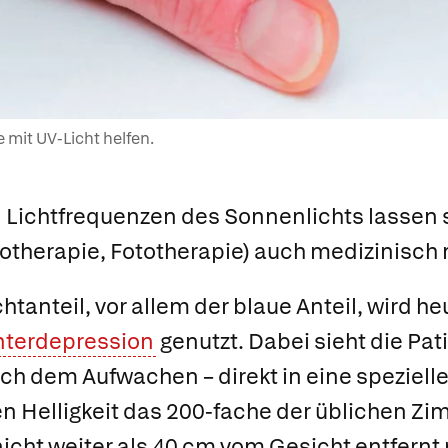
 mit UV-Licht helfen.
Lichtfrequenzen des Sonnenlichts lassen s
iotherapie, Fototherapie) auch medizinisch 
htanteil, vor allem der blaue Anteil, wird h
nterdepression
genutzt. Dabei sieht die Pat
ach dem Aufwachen – direkt in eine speziel
en Helligkeit das 200-fache der üblichen 
icht weiter als 40 cm vom Gesicht entfernt p