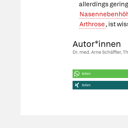
allerdings gerin
Nasennebenhöh
Arthrose
, ist w
Autor*innen
Dr. med. Arne Schäffler, T
teilen
teilen