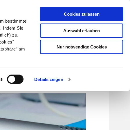
Cookies zulassen
Kundenlogin
Info für Apotheker
 Um bestimmte
g. Indem Sie
Auswahl erlauben
flich) zu.
Suche
leben
Über uns
ookies"
Nur notwendige Cookies
atsphäre“ am
os
Details zeigen