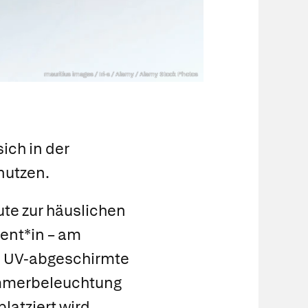
mauritius images / Iri-s / Alamy / Alamy Stock Photos
ich in der
nutzen.
eute zur häuslichen
ient*in – am
le UV-abgeschirmte
Zimmerbeleuchtung
latziert wird.