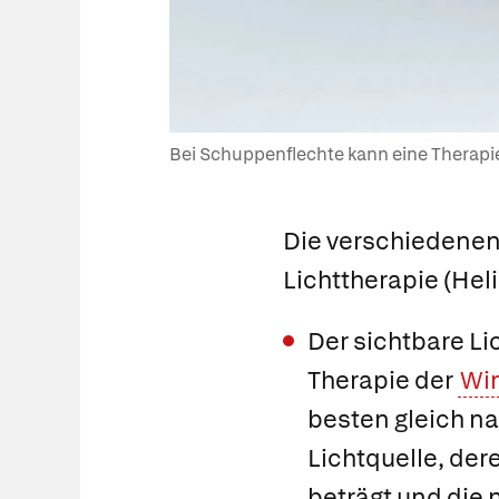
Bei Schuppenflechte kann eine Therapie
Die verschiedenen 
Lichttherapie
(Hel
Der sichtbare Lic
Therapie der
Wi
besten gleich n
Lichtquelle, der
beträgt und die n