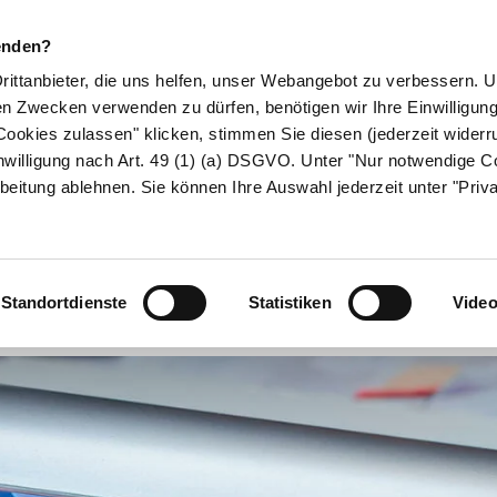
enden?
Drittanbieter, die uns helfen, unser Webangebot zu verbessern.
en Zwecken verwenden zu dürfen, benötigen wir Ihre Einwilligun
ookies zulassen" klicken, stimmen Sie diesen (jederzeit widerru
ikamente
Naturheilkunde
Eltern & Kind
Gesund 
nwilligung nach Art. 49 (1) (a) DSGVO. Unter "Nur notwendige C
beitung ablehnen. Sie können Ihre Auswahl jederzeit unter "Priv
Lichttherapie
Standortdienste
Statistiken
Vide