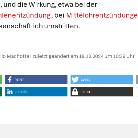
g, und die Wirkung, etwa bei der
lenentzündung
, bei
Mittelohrentzündung
issenschaftlich umstritten.
hilo Machotta | zuletzt geändert am
18.12.2024
um 10:39 Uhr
teilen
tweet
mitteilen
teilen