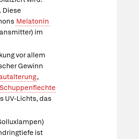
. Diese
rmons
Melatonin
ansmitter) im
kung vor allem
tischer Gewinn
autalterung
,
Schuppenflechte
es UV-Lichts, das
(Solluxlampen)
ringtiefe ist