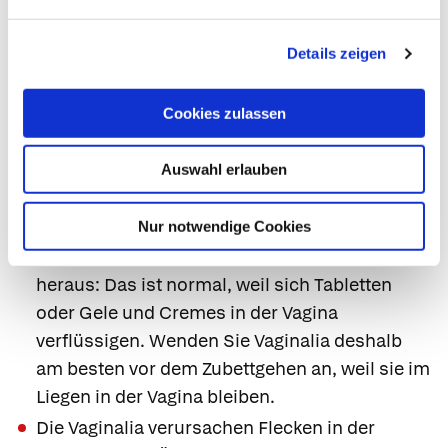
Das Einführen von
Tabletten mit einem
Applikator
funktioniert im Grunde genommen
Details zeigen
genauso. Hier ist es wichtig, den Kolben bis zum
Anschlag nach unten zu drücken, damit die
Cookies zulassen
Tablette freigesetzt wird.
Häufige Fehler bei der
Auswahl erlauben
Anwendung von Vaginalia
Nur notwendige Cookies
Der Wirkstoff fließt wieder aus der Vagina
heraus: Das ist normal, weil sich Tabletten
oder Gele und Cremes in der Vagina
verflüssigen. Wenden Sie Vaginalia deshalb
am besten vor dem Zubettgehen an, weil sie im
Liegen in der Vagina bleiben.
Die Vaginalia verursachen Flecken in der