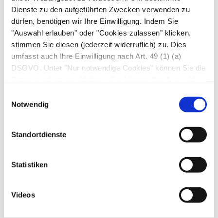
Hochgebirgsklima vor allem für
Dienste zu den aufgeführten Zwecken verwenden zu
Allergiker*innen mit Hausstaubmilbenallergie
dürfen, benötigen wir Ihre Einwilligung. Indem Sie
"Auswahl erlauben" oder "Cookies zulassen" klicken,
sowie zum Herz-Kreislauf-Wiederaufbau nach
stimmen Sie diesen (jederzeit widerruflich) zu. Dies
Operationen oder überstandenen Krankheiten.
umfasst auch Ihre Einwilligung nach Art. 49 (1) (a)
DSGVO. Unter "Nur notwendige Cookies" können Sie die
Welches Klima bei welchem
Datenverarbeitung ablehnen. Sie können Ihre Auswahl
Leiden?
jederzeit unter "Privatsphäre“ am Seitenende ändern.
Einwilligungsauswahl
Notwendig
Hauterkrankungen: Hochgebirge (UV-Licht
wirkt entzündungshemmend) oder See
Standortdienste
(Salzgehalt der Luft wirkt heilend)
Allergische Erkrankungen
: Hochgebirge
Statistiken
(wenig Hausstaubmilben, wenig Pollen), evtl.
auch windreiche See (v. a. Nordsee)
Videos
Atemwegserkrankungen: Hochgebirge (reine
Luft hilft v. a. bei
Asthma
) oder See (Salzgehalt