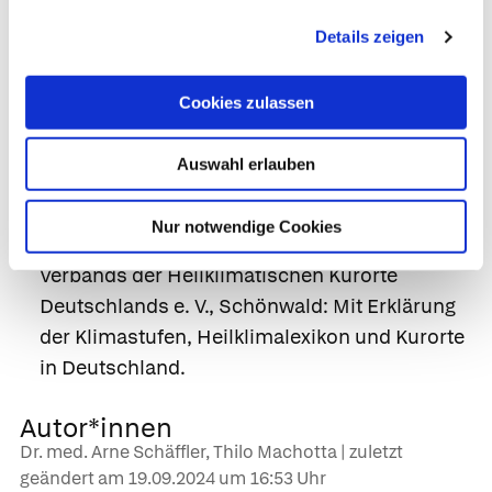
wirkt schleimlösend)
Details zeigen
Herz-Kreislauf-Erkrankungen: zum Training
Hochgebirge, bei eingeschränkter
Cookies zulassen
Herzleistung Mittelgebirge
Erholung nach Erkrankungen
Auswahl erlauben
(Rekonvaleszenz): v. a. Mittelgebirge.
Nur notwendige Cookies
www.heilklima.de
– Serviceseite des
Verbands der Heilklimatischen Kurorte
Deutschlands e. V., Schönwald: Mit Erklärung
der Klimastufen, Heilklimalexikon und Kurorte
in Deutschland.
Autor*innen
Dr. med. Arne Schäffler, Thilo Machotta | zuletzt
geändert am
19.09.2024
um 16:53 Uhr