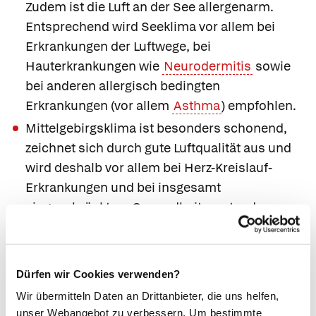
Zudem ist die Luft an der See allergenarm.
Entsprechend wird Seeklima vor allem bei
Erkrankungen der Luftwege, bei
Hauterkrankungen wie
Neurodermitis
sowie
bei anderen allergisch bedingten
Erkrankungen (vor allem
Asthma
) empfohlen.
Mittelgebirgsklima ist besonders schonend,
zeichnet sich durch gute Luftqualität aus und
wird deshalb vor allem bei Herz-Kreislauf-
Erkrankungen und bei insgesamt
eingeschränktem Gesundheitszustand
empfohlen.
Hochgebirgsklima bietet ein intensives
Reizklima und
Allergen
-Armut (insbesondere
Dürfen wir Cookies verwenden?
Hausstaubmilben kommen oberhalb von 1 500
Wir übermitteln Daten an Drittanbieter, die uns helfen,
Meter nicht mehr vor). Geeignet ist
unser Webangebot zu verbessern. Um bestimmte