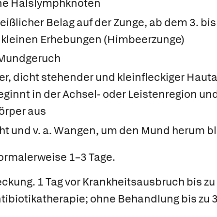
ne Halslymphknoten
ßlicher Belag auf der Zunge, ab dem 3. bis 4
 kleinen Erhebungen (
Himbeerzunge)
r Mundgeruch
er, dicht stehender und kleinfleckiger Hau
 beginnt in der Achsel- oder Leistenregion un
örper aus
ht und v. a. Wangen, um den Mund herum bl
rmalerweise 1–3 Tage.
eckung.
1 Tag vor Krankheitsausbruch bis z
tibiotikatherapie; ohne Behandlung bis zu