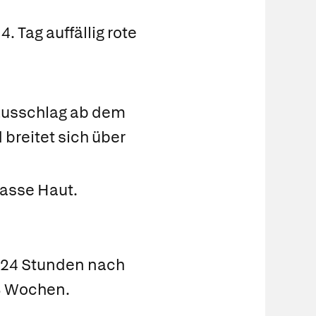
. Tag auffällig rote
tausschlag ab dem
d breitet sich über
asse Haut.
u 24 Stunden nach
 3 Wochen.