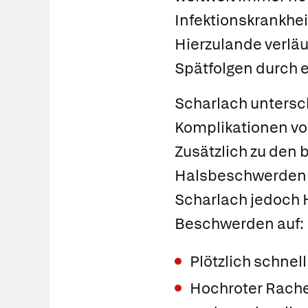
Infektionskrankhe
Hierzulande verläuf
Spätfolgen durch 
Scharlach untersc
Komplikationen vo
Zusätzlich zu den 
Halsbeschwerden u
Scharlach jedoch 
Beschwerden auf:
Plötzlich schnel
Hochroter Rache