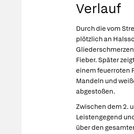
Verlauf
Durch die vom Str
plötzlich an Hals
Gliederschmerzen,
Fieber. Später zei
einem feuerroten R
Mandeln und weiße
abgestoßen.
Zwischen dem 2. un
Leistengegend und
über den gesamten