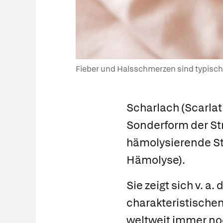
Fieber und Halsschmerzen sind typisch 
Scharlach
(Scarlat
Sonderform der St
hämolysierende Str
Hämolyse).
Sie zeigt sich v. 
charakteristische
weltweit immer no