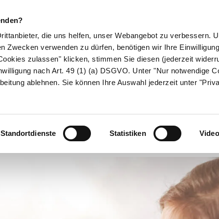
enden?
Drittanbieter, die uns helfen, unser Webangebot zu verbessern.
en Zwecken verwenden zu dürfen, benötigen wir Ihre Einwilligun
ookies zulassen" klicken, stimmen Sie diesen (jederzeit widerru
ikamente
Naturheilkunde
Eltern & Kind
Gesund 
nwilligung nach Art. 49 (1) (a) DSGVO. Unter "Nur notwendige C
beitung ablehnen. Sie können Ihre Auswahl jederzeit unter "Priv
Scharlach
Standortdienste
Statistiken
Vide