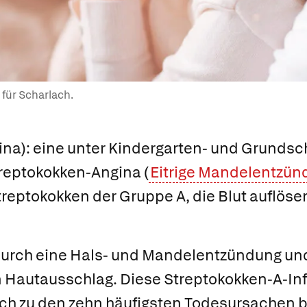
für Scharlach.
ina):
eine unter Kindergarten- und Grundsc
reptokokken-Angina (
Eitrige Mandelentzün
eptokokken der Gruppe A, die Blut auflösen
a. durch eine Hals- und Mandelentzündung un
n Hautausschlag. Diese Streptokokken-A-Inf
ch zu den zehn häufigsten Todesursachen b