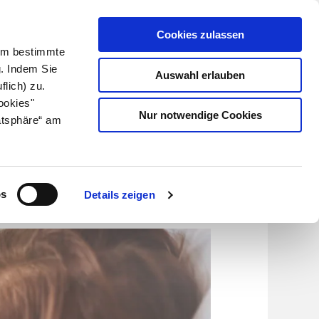
Cookies zulassen
Kundenlogin
Info für Apotheker
 Um bestimmte
g. Indem Sie
Auswahl erlauben
flich) zu.
Suche
leben
Über uns
ookies"
Nur notwendige Cookies
atsphäre“ am
os
Details zeigen