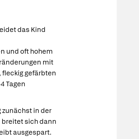
eidet das Kind
en und oft hohem
veränderungen mit
fleckig gefärbten
–4 Tagen
 zunächst in der
breitet sich dann
eibt ausgespart.