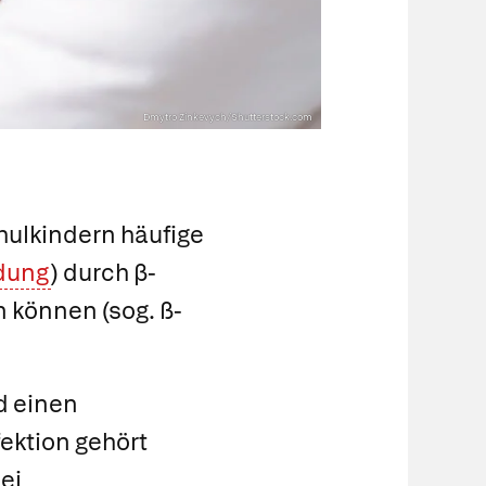
Dmytro Zinkevych/Shutterstock.com
hulkindern häufige
dung
) durch β-
 können (sog. ß-
d einen
ektion gehört
ei