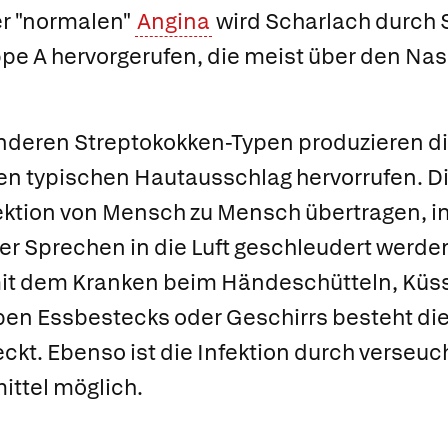
er "normalen"
Angina
wird Scharlach durch 
ppe A hervorgerufen, die meist über den 
nderen Streptokokken-Typen produzieren di
e den typischen Hautausschlag hervorrufen. D
ektion von Mensch zu Mensch übertragen, i
er Sprechen in die Luft geschleudert werde
mit dem Kranken beim Händeschütteln, Küss
en Essbestecks oder Geschirrs besteht die 
kt. Ebenso ist die Infektion durch verseu
ittel möglich.