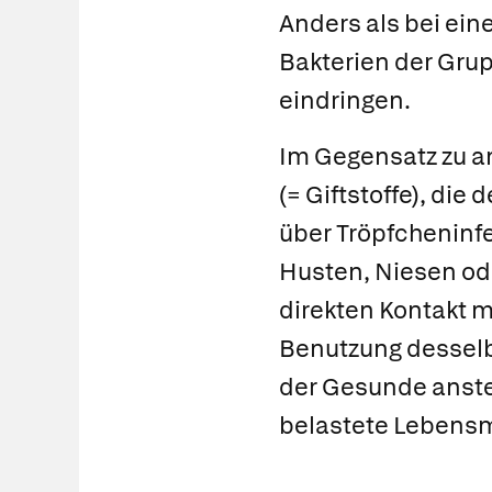
Anders als bei ein
Bakterien der Gru
eindringen.
Im Gegensatz zu a
(= Giftstoffe), di
über Tröpfcheninf
Husten, Niesen od
direkten Kontakt 
Benutzung desselb
der Gesunde anstec
belastete Lebensm