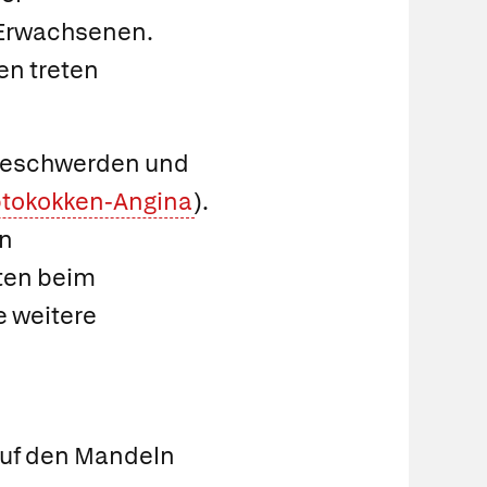
 Erwachsenen.
ten treten
tbeschwerden und
ptokokken-Angina
).
en
ten beim
 weitere
auf den Mandeln