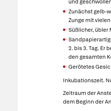
und geschwolle
Zunächst gelb-wei
Zunge mit vielen
Süßlicher, üble
Sandpapierartig
2. bis 3. Tag. Er
den gesamten K
Gerötetes Gesic
Inkubationszeit.
No
Zeitraum der Anst
dem Beginn der An