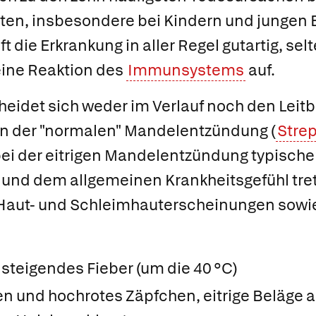
iten, insbesondere bei Kindern und jungen
t die Erkrankung in aller Regel gutartig, sel
eine Reaktion des
Immunsystems
auf.
heidet sich weder im Verlauf noch den Lei
n der "normalen" Mandelentzündung (
Stre
bei der eitrigen Mandelentzündung typisch
nd dem allgemeinen Krankheitsgefühl tre
Haut- und Schleimhauterscheinungen sowie
l steigendes Fieber (um die 40 °C)
n und hochrotes Zäpfchen, eitrige Beläge 