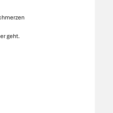
schmerzen
er geht.