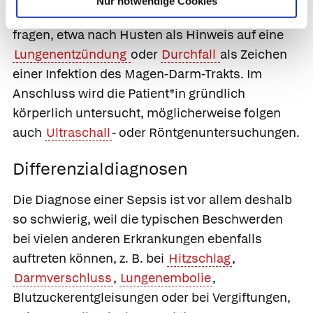
Nur notwendige Cookies
ganz genau nach Hinweisen auf eine Erkrankung
fragen, etwa nach Husten als Hinweis auf eine
Lungenentzündung
oder
Durchfall
als Zeichen
einer Infektion des Magen-Darm-Trakts. Im
Anschluss wird die Patient*in gründlich
körperlich untersucht, möglicherweise folgen
auch
Ultraschall
- oder Röntgenuntersuchungen.
Differenzialdiagnosen
Die Diagnose einer Sepsis ist vor allem deshalb
so schwierig, weil die typischen Beschwerden
bei vielen anderen Erkrankungen ebenfalls
auftreten können, z. B. bei
Hitzschlag
,
Darmverschluss
,
Lungenembolie
,
Blutzuckerentgleisungen oder bei Vergiftungen,