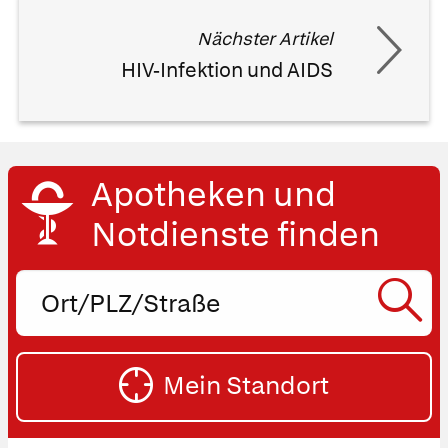
Nächster Artikel
HIV-Infektion und AIDS
Apotheken und
Notdienste finden
Ort,
PLZ
oder
SU
Straße
Mein Standort
eingeben:
ST