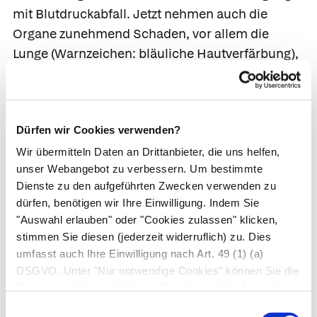
mit Blutdruckabfall. Jetzt nehmen auch die
Organe zunehmend Schaden, vor allem die
Lunge (Warnzeichen: bläuliche Hautverfärbung),
das Gehirn (Warnzeichen: Unruhe, Schläfrigkeit,
Verwirrtheit) und die Nieren (Warnzeichen:
verminderte Urinproduktion). Auch die
Dürfen wir Cookies verwenden?
Blutgerinnung
gerät nun außer Kontrolle. Das ist
zum Beispiel erkennbar an roten Hautflecken. Es
Wir übermitteln Daten an Drittanbieter, die uns helfen,
unser Webangebot zu verbessern. Um bestimmte
droht der lebensbedrohliche
septische Schock
Dienste zu den aufgeführten Zwecken verwenden zu
mit
Kreislaufkollaps
.
dürfen, benötigen wir Ihre Einwilligung. Indem Sie
"Auswahl erlauben" oder "Cookies zulassen" klicken,
Nicht selten kommt es zum
stimmen Sie diesen (jederzeit widerruflich) zu. Dies
Multiorganversagen. Hier versagen
umfasst auch Ihre Einwilligung nach Art. 49 (1) (a)
mindestens zwei lebenswichtige Organe, z. B.
DSGVO. Unter "Nur notwendige Cookies" können Sie die
Lunge und Niere oder Leber und Gehirn.
Datenverarbeitung ablehnen. Sie können Ihre Auswahl
jederzeit unter "Privatsphäre“ am Seitenende ändern.
Einwilligungsauswahl