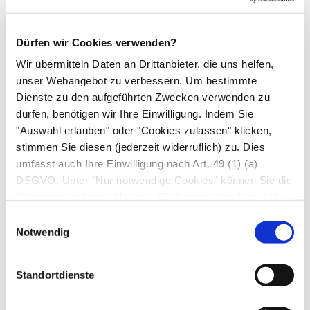
0,25–0,5 ng/ml: umkomplizierte
bakterielle
Bronchitis
und
Lungenentzündung
Dürfen wir Cookies verwenden?
0,5–2,0 ng/ml: mäßige systemische
Wir übermitteln Daten an Drittanbieter, die uns helfen,
Entzündungsreaktion; bei Erregernachweis
unser Webangebot zu verbessern. Um bestimmte
Dienste zu den aufgeführten Zwecken verwenden zu
aus dem Blut ist
Sepsis
sicher
dürfen, benötigen wir Ihre Einwilligung. Indem Sie
2,0–10 ng/ml: schwere systemische
"Auswahl erlauben" oder "Cookies zulassen" klicken,
Entzündungsreaktion mit hohem Risiko für ein
stimmen Sie diesen (jederzeit widerruflich) zu. Dies
Organversagen
umfasst auch Ihre Einwilligung nach Art. 49 (1) (a)
DSGVO. Unter "Nur notwendige Cookies" können Sie die
> 10 ng/ml: sehr schwere systemische
Datenverarbeitung ablehnen. Sie können Ihre Auswahl
Entzündungsreaktion mit hohem Risiko für
jederzeit unter "Privatsphäre“ am Seitenende ändern.
Einwilligungsauswahl
einen tödlichen Verlauf
Notwendig
Therapieempfehlung
Standortdienste
Herausgegeben von der Arbeitsgemeinschaft
der Wissenschaftlichen Medizinischen