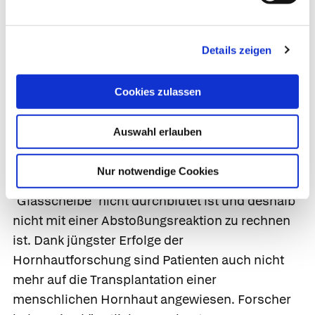
Patient stationär in eine Augenklinik
aufgenommen werden. Im Fall einer
perforierenden bakteriellen
Details zeigen
Hornhautentzündung
kann eine
Hornhauttransplantation (Keratoplastik,
Cookies zulassen
Hornhautübertragung) erforderlich sein. Im
Gegensatz zu allen anderen Transplantationen
Auswahl erlauben
ist vor einer Hornhautverpflanzung keine
Gewebetypisierung (
HLA-Typisierung
)
Nur notwendige Cookies
notwendig, da die Hornhaut wie eine
"Glasscheibe" nicht durchblutet ist und deshalb
nicht mit einer Abstoßungsreaktion zu rechnen
ist. Dank jüngster Erfolge der
Hornhautforschung sind Patienten auch nicht
mehr auf die Transplantation einer
menschlichen Hornhaut angewiesen. Forscher