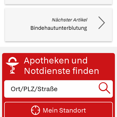
Nächster Artikel
Bindehautunterblutung
Apotheken und
Notdienste finden
Ort,
PLZ
oder
SU
Straße
Mein Standort
eingeben: