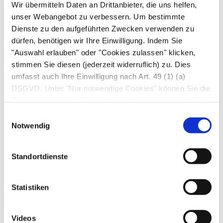
Wir übermitteln Daten an Drittanbieter, die uns helfen,
Bakterielle Hornhautentzündung
unser Webangebot zu verbessern. Um bestimmte
Dienste zu den aufgeführten Zwecken verwenden zu
Pharmakotherapie.
Nach einem Abstrich wird
dürfen, benötigen wir Ihre Einwilligung. Indem Sie
die Therapie sofort – ohne auf die Ergebnisse der
"Auswahl erlauben" oder "Cookies zulassen" klicken,
Erregerbestimmung zu warten – mit der Gabe
stimmen Sie diesen (jederzeit widerruflich) zu. Dies
umfasst auch Ihre Einwilligung nach Art. 49 (1) (a)
von lokalen Breitbandantibiotika (z. B.
Neomycin
,
DSGVO. Unter "Nur notwendige Cookies" können Sie die
Gentamicin
,
Polymyxin
) begonnen. Bei einem
Datenverarbeitung ablehnen. Sie können Ihre Auswahl
Hypopyon - und damit einer Beteiligung der
jederzeit unter "Privatsphäre“ am Seitenende ändern.
Einwilligungsauswahl
Vorderkammer - gilt es, ein
sekundäres
Notwendig
Glaukom
zu verhindern und die Pupille zu
erweitern (z. B. zweimal täglich mit
Boro-
Standortdienste
Scopol®-Augentropfen
).
Hornhauttransplantation.
Bei verschlepptem
Statistiken
Verlauf, Unzuverlässigkeit der Therapie oder
einer drohenden Hornhautperforation muss der
Videos