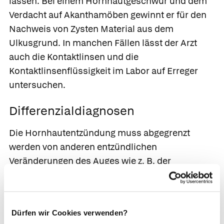
lassen. Bei einem Hornhautgeschwür und dem
Verdacht auf Akanthamöben gewinnt er für den
Nachweis von Zysten Material aus dem
Ulkusgrund. In manchen Fällen lässt der Arzt
auch die Kontaktlinsen und die
Kontaktlinsenflüssigkeit im Labor auf Erreger
untersuchen.
Differenzialdiagnosen
Die Hornhautentzündung muss abgegrenzt
werden von anderen entzündlichen
Veränderungen des Auges wie z. B. der
Bindehautentzündung
und der
Regenbogenhaut-Entzündung
.
Dürfen wir Cookies verwenden?
Behandlung