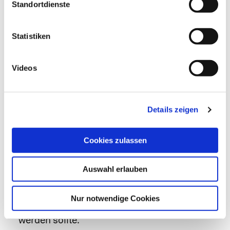
Patient*in frei bewegen sowie normal essen
Standortdienste
und trinken. Für eine korrekte
Katheterplatzierung in der Speiseröhre erfolgt
Statistiken
vor der Säuremessung meist eine
Speiseröhren-Druckmessung. Die pH-Metrie
Videos
kann stationär oder ambulant durchgeführt
werden.
pH-Metrie-MII.
Der Ablauf entspricht der pH-
Details zeigen
Metrie. Im Unterschied zu dieser wird jedoch
zusätzlich zum pH-Wert der
Cookies zulassen
Wechselstromwiderstand (Impedanz) in
verschiedenen Speiseröhrenabschnitten
Auswahl erlauben
ermittelt. Der diagnostische Aussagewert der
pH-Metrie-MII ist höher als bei der pH-Metrie,
Nur notwendige Cookies
weshalb sie bei Verfügbarkeit bevorzugt
werden sollte.