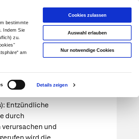
Cookies zulassen
Kundenlogin
Info für Apotheker
 Um bestimmte
g. Indem Sie
Auswahl erlauben
flich) zu.
Suche
leben
Über uns
ookies"
Nur notwendige Cookies
atsphäre“ am
dung
os
Details zeigen
s): Entzündliche
ie durch
 verursachen und
gerufen wird die