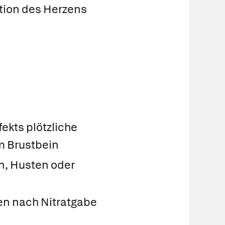
tion des Herzens
n
ekts plötzliche
m Brustbein
n, Husten oder
n nach Nitratgabe