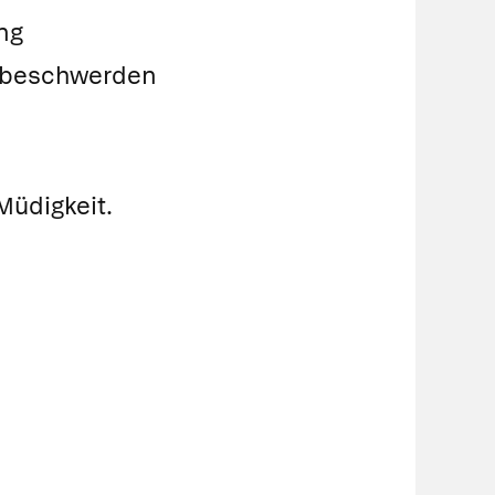
ng
hbeschwerden
Müdigkeit.