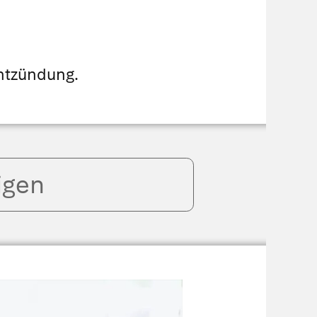
ntzündung.
igen