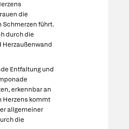
Herzens
rauen die
 Schmerzen führt.
ch durch die
und Herzaußenwand
nde Entfaltung und
amponade
zen, erkennbar an
en Herzens kommt
er allgemeiner
urch die