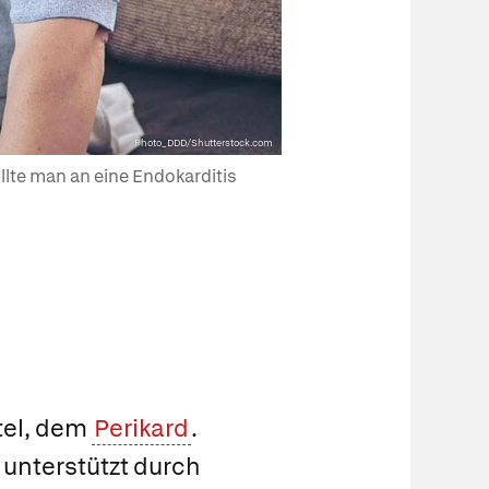
Photo_DDD/Shutterstock.com
lte man an eine Endokarditis
tel, dem
Perikard
.
 unterstützt durch