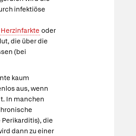
urch infektiöse
Herzinfarkte
oder
ut, die über die
sen (bei
ente kaum
genlos aus, wenn
nt. In manchen
 chronische
erikarditis), die
wird dann zu einer