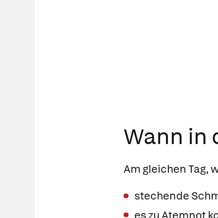
Wann in d
Am gleichen Tag, w
stechende Schme
es zu Atemnot 