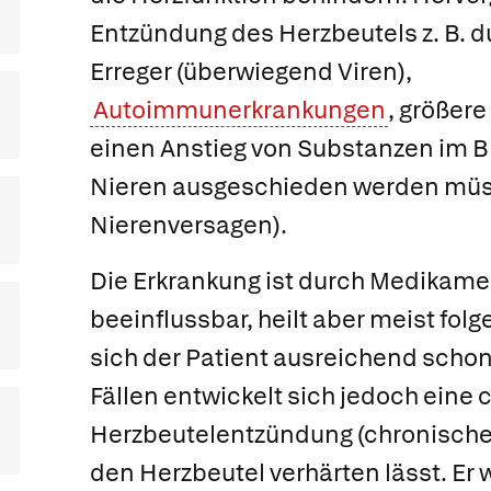
Entzündung des Herzbeutels z. B. d
Erreger (überwiegend Viren),
Autoimmunerkrankungen
, größere
einen Anstieg von Substanzen im Bl
Nieren ausgeschieden werden müs
Nierenversagen).
Die Erkrankung ist durch Medikam
beeinflussbar, heilt aber meist fol
sich der Patient ausreichend scho
Fällen entwickelt sich jedoch eine
Herzbeutelentzündung (chronische P
den Herzbeutel verhärten lässt. Er 