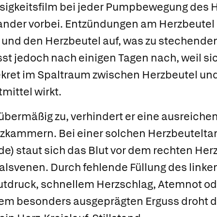
sigkeitsfilm bei jeder Pumpbewegung des 
ander vorbei. Entzündungen am Herzbeutel 
und den Herzbeutel auf, was zu stechenden
st jedoch nach einigen Tagen nach, weil si
ekret im Spaltraum zwischen Herzbeutel 
tmittel wirkt.
bermäßig zu, verhindert er eine ausreiche
erzkammern. Bei einer solchen
Herzbeutelt
) staut sich das Blut vor dem rechten Her
alsvenen. Durch fehlende Füllung des link
lutdruck, schnellem Herzschlag, Atemnot od
em besonders ausgeprägten Erguss droht d