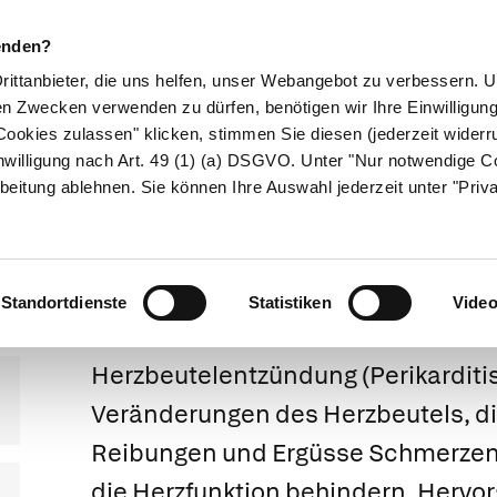
enden?
Drittanbieter, die uns helfen, unser Webangebot zu verbessern.
en Zwecken verwenden zu dürfen, benötigen wir Ihre Einwilligun
ookies zulassen" klicken, stimmen Sie diesen (jederzeit widerru
ikamente
Naturheilkunde
Eltern & Kind
Gesund 
nwilligung nach Art. 49 (1) (a) DSGVO. Unter "Nur notwendige C
beitung ablehnen. Sie können Ihre Auswahl jederzeit unter "Priv
zbeutelentzün
Standortdienste
Statistiken
Vide
Herzbeutelentzündung
(Perikarditi
Veränderungen des Herzbeutels, d
Reibungen und Ergüsse Schmerzen
die Herzfunktion behindern. Hervor