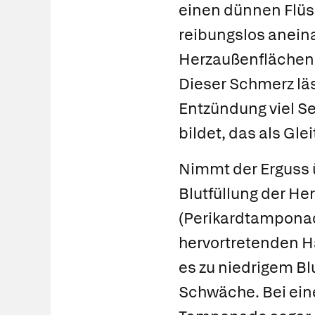
einen dünnen Flüs
reibungslos anein
Herzaußenflächen 
Dieser Schmerz läs
Entzündung viel S
bildet, das als Glei
Nimmt der Erguss ü
Blutfüllung der H
(Perikardtamponade
hervortretenden H
es zu niedrigem B
Schwäche. Bei ein