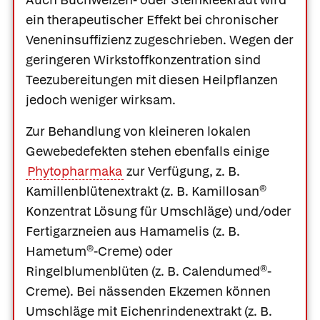
ein therapeutischer Effekt bei chronischer
Veneninsuffizienz zugeschrieben. Wegen der
geringeren Wirkstoffkonzentration sind
Teezubereitungen mit diesen Heilpflanzen
jedoch weniger wirksam.
Zur Behandlung von kleineren lokalen
Gewebedefekten stehen ebenfalls einige
Phytopharmaka
zur Verfügung, z. B.
Kamillenblütenextrakt
(z. B.
Kamillosan®
Konzentrat Lösung
für Umschläge) und/oder
Fertigarzneien aus
Hamamelis
(z. B.
Hametum®-Creme
) oder
Ringelblumenblüten
(z. B.
Calendumed®-
Was Ihre Apotheke
Apotheken in
Creme
). Bei nässenden Ekzemen können
empfiehlt
Ihrer Nähe
Umschläge mit
Eichenrindenextrakt
(z. B.