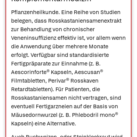
Pflanzenheilkunde.
Eine Reihe von Studien
belegen, dass
Rosskastaniensamenextrakt
zur Behandlung von chronischer
Veneninsuffizienz effektiv ist, vor allem wenn
die Anwendung über mehrere Monate
erfolgt. Verfügbar sind standardisierte
Fertigpräparate zur Einnahme (z. B.
Aescorinforte® Kapseln
,
Aescusan®
Filmtabletten
,
Perivar® Rosskaven
Retardtabletten
). Für Patienten, die
Rosskastaniensamen nicht vertragen, sind
eventuell Fertigarzneien auf der Basis von
Mäusedornwurzel
(z. B.
Phlebodril mono®
Kapseln
) eine Alternative.
Auch
Buchweizen-
oder
Steinkleekraut
wird