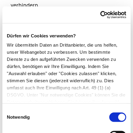
verhindern.
Verbesserung des Blutabflusses
Um den venösen Blutstau im Bein zu beenden
Dürfen wir Cookies verwenden?
und den Blutabfluss so weit wie möglich zu
Wir übermitteln Daten an Drittanbieter, die uns helfen,
verbessern, stehen dem Arzt vor allem die
unser Webangebot zu verbessern. Um bestimmte
Kompressionsbehandlung
und je nach Ursache
Dienste zu den aufgeführten Zwecken verwenden zu
dürfen, benötigen wir Ihre Einwilligung. Indem Sie
auch operative Verfahren zur Verfügung.
"Auswahl erlauben" oder "Cookies zulassen" klicken,
stimmen Sie diesen (jederzeit widerruflich) zu. Dies
Krampfadern.
Sind ausschließlich
umfasst auch Ihre Einwilligung nach Art. 49 (1) (a)
Aussackungen und funktionslose Klappen des
DSGVO. Unter "Nur notwendige Cookies" können Sie die
oberflächlichen Venensystems und der
Datenverarbeitung ablehnen. Sie können Ihre Auswahl
Perforansvenen
Ursache der Erkrankung, so
jederzeit unter "Privatsphäre“ am Seitenende ändern.
Einwilligungsauswahl
ist durch konsequentes Tragen von
Notwendig
Kompressionsstrümpfen oder durch eine
Operation der Krampfadern eine vollständige