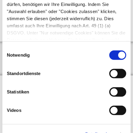
dürfen, benötigen wir Ihre Einwilligung. Indem Sie
Werden
Diabetes mellitus
oder der
"Auswahl erlauben" oder "Cookies zulassen" klicken,
stimmen Sie diesen (jederzeit widerruflich) zu. Dies
Bluthochdruck
manifest, sind diese ebenfalls
umfasst auch Ihre Einwilligung nach Art. 49 (1) (a)
therapiepflichtig.
DSGVO. Unter "Nur notwendige Cookies" können Sie die
Datenverarbeitung ablehnen. Sie können Ihre Auswahl
jederzeit unter "Privatsphäre“ am Seitenende ändern.
Einwilligungsauswahl
Notwendig
Hintergrund­informationen anzeigen
Standortdienste
Prognose
Statistiken
Menschen mit Metabolischem Syndrom drohen
Videos
über kurz oer lang Herzinfarkt, Herzschwäche
und Schlaganfall. Diese schweren Krankheiten
beeinträchtigen nicht nur die Lebensqualität