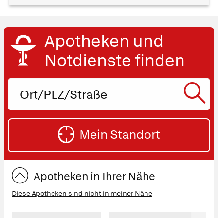
Apotheken und
Notdienste finden
Ort,
PLZ
oder
SU
Straße
Mein Standort
eingeben:
ST
Apotheken in Ihrer Nähe
Diese Apotheken sind nicht in meiner Nähe