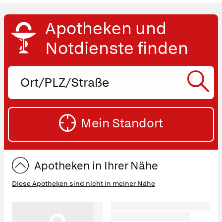
Apotheken und
Notdienste finden
Ort,
PLZ
oder
SU
Straße
Mein Standort
eingeben:
ST
Apotheken in Ihrer Nähe
Diese Apotheken sind nicht in meiner Nähe