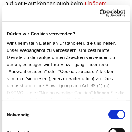
auf der Haut können auch beim
Lipödem
auftreten.
Behandlung
Dürfen wir Cookies verwenden?
Gewichtsnormalisierung.
Bei
Übergewicht
sind
Wir übermitteln Daten an Drittanbieter, die uns helfen,
die Fettzellen deutlich vergrößert, quellen also
unser Webangebot zu verbessern. Um bestimmte
Dienste zu den aufgeführten Zwecken verwenden zu
noch leichter durch schwaches Bindegewebe in
dürfen, benötigen wir Ihre Einwilligung. Indem Sie
Richtung Oberhaut. Bei einer Gewichtsabnahme
"Auswahl erlauben" oder "Cookies zulassen" klicken,
schrumpfen die Fettzellen, weshalb die
stimmen Sie diesen (jederzeit widerruflich) zu. Dies
Reduktion von Übergewicht als eine der
umfasst auch Ihre Einwilligung nach Art. 49 (1) (a)
Basismaßnahmen gegen Zellulite gilt.
DSGVO. Unter "Nur notwendige Cookies" können Sie die
Datenverarbeitung ablehnen. Sie können Ihre Auswahl
Gezielte Bewegung.
Als wirkungsvollste
jederzeit unter "Privatsphäre“ am Seitenende ändern.
Einwilligungsauswahl
Behandlung hat sich neben der Normalisierung
Notwendig
des Gewichts der gezielte Muskelaufbau
erwiesen. Am besten ist ein Lauftraining, weil es