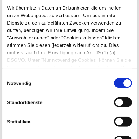
entnimmt er eine Hautbiopsie und untersucht
Wir übermitteln Daten an Drittanbieter, die uns helfen,
diese unter dem Mikroskop. Häufig kommen
unser Webangebot zu verbessern. Um bestimmte
auch spezielle, elektronenmikroskopische
Dienste zu den aufgeführten Zwecken verwenden zu
Verfahren zum Einsatz.
dürfen, benötigen wir Ihre Einwilligung. Indem Sie
"Auswahl erlauben" oder "Cookies zulassen" klicken,
Auch Laboruntersuchungen veranlasst der
stimmen Sie diesen (jederzeit widerruflich) zu. Dies
Hautarzt: Beim bullösen Pemphigoid lassen sich
umfasst auch Ihre Einwilligung nach Art. 49 (1) (a)
im Blut erhöhte IgE-Spiegel und vermehrte
DSGVO. Unter "Nur notwendige Cookies" können Sie die
Datenverarbeitung ablehnen. Sie können Ihre Auswahl
Eosinophile (eine bestimmte Art der weißen
jederzeit unter "Privatsphäre“ am Seitenende ändern.
Blutkörperchen) nachweisen. Sowohl beim
Einwilligungsauswahl
Notwendig
Pemphigus vulgaris als auch beim Pemphigoid
finden sich spezielle Antikörper im Blut.
Standortdienste
Bei Schluckstörungen und Heiserkeit zieht der
Hautarzt zur Abklärung meist einen Internisten
Statistiken
oder HNO-Arzt hinzu.