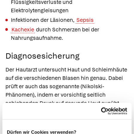
Flüssigkeitsverluste und
Elektrolytengleisungen
Infektionen der Läsionen,
Sepsis
Kachexie
durch Schmerzen bei der
Nahrungsaufnahme.
Diagnosesicherung
Der Hautarzt untersucht Haut und Schleimhäute
auf die verschiedenen Blasen hin genau. Dabei
prüft er auch das sogenannte
(Nikolski-
Phänomen), indem er vorsichtig seitlich
schiebenden Druck auf gesunde Haut ausübt.
Beim Pemphigus vulgaris lassen sich dadurch
neue Blasen erzeugen, beim bullösen
Pemphigoid ist dies nicht möglich. Im Zweifel
Dürfen wir Cookies verwenden?