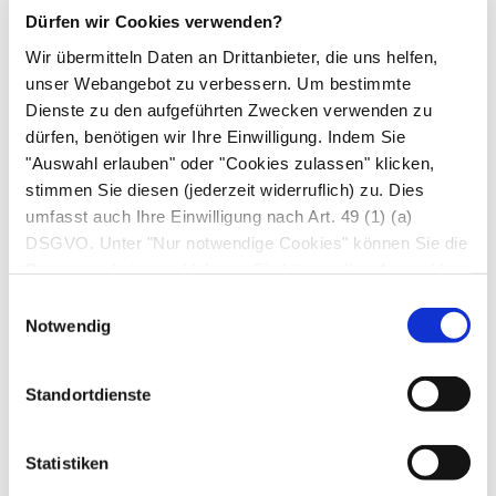
Dürfen wir Cookies verwenden?
Vorhaut zurückzuziehen. Die Erfolgsrate der
Kortisonbehandlung liegt bei 75–90 %. Wirkt die
Wir übermitteln Daten an Drittanbieter, die uns helfen,
unser Webangebot zu verbessern. Um bestimmte
Therapie nicht, empfiehlt die Ärzt*in meist die
Dienste zu den aufgeführten Zwecken verwenden zu
Beschneidung.
dürfen, benötigen wir Ihre Einwilligung. Indem Sie
"Auswahl erlauben" oder "Cookies zulassen" klicken,
Beschneidung
stimmen Sie diesen (jederzeit widerruflich) zu. Dies
umfasst auch Ihre Einwilligung nach Art. 49 (1) (a)
DSGVO. Unter "Nur notwendige Cookies" können Sie die
Datenverarbeitung ablehnen. Sie können Ihre Auswahl
jederzeit unter "Privatsphäre“ am Seitenende ändern.
Einwilligungsauswahl
Notwendig
Standortdienste
Statistiken