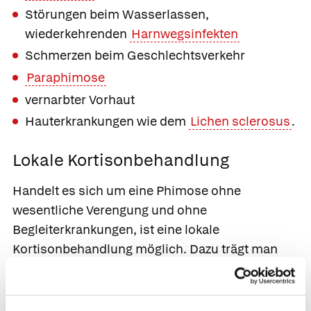
Störungen beim Wasserlassen,
wiederkehrenden
Harnwegsinfekten
Schmerzen beim Geschlechtsverkehr
Paraphimose
vernarbter Vorhaut
Hauterkrankungen wie dem
Lichen sclerosus
.
Lokale Kortisonbehandlung
Handelt es sich um eine Phimose ohne
wesentliche Verengung und ohne
Begleiterkrankungen, ist eine lokale
Kortisonbehandlung möglich. Dazu trägt man
eine Kortisonsalbe 6-12 Wochen lang zweimal
täglich auf die Eichel auf. Ab der 2. Woche sollte
regelmäßig vorsichtig (!) versucht werden, die