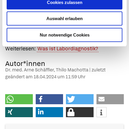
Vollheparinisierung.
Cookies zulassen
Blutplättchenzahl
(Thrombozytenzahl): Die
Zahl der Blutplättchen ist ebenfalls ein
Auswahl erlauben
Indikator für die regelgerechte
Funktionsfähigkeit des Gerinnungssystems.
Nur notwendige Cookies
Weiterlesen:
Was ist Labordiagnostik?
Autor*innen
Dr. med. Arne Schäffler, Thilo Machotta | zuletzt
geändert am
18.04.2024
um 11:59 Uhr