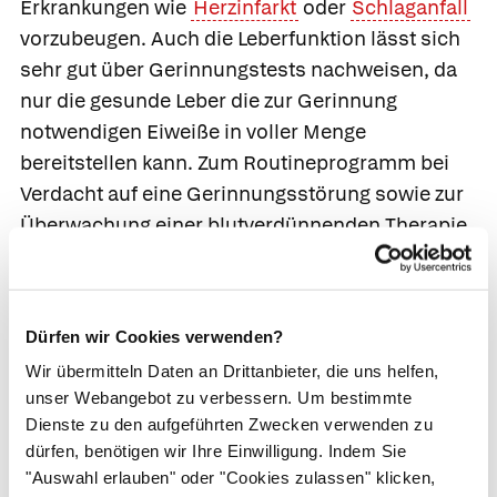
Erkrankungen wie
Herzinfarkt
oder
Schlaganfall
vorzubeugen. Auch die Leberfunktion lässt sich
sehr gut über Gerinnungstests nachweisen, da
nur die gesunde Leber die zur Gerinnung
notwendigen Eiweiße in voller Menge
bereitstellen kann. Zum Routineprogramm bei
Verdacht auf eine Gerinnungsstörung sowie zur
Überwachung einer blutverdünnenden Therapie
zählen:
Quick-Test oder INR-Test
(Thromboplastinzeit,
Dürfen wir Cookies verwenden?
Prothrombinzeit): Dieser Test ist ein Suchtest
auf
Gerinnungsstörungen
, er misst die Dauer
Wir übermitteln Daten an Drittanbieter, die uns helfen,
unser Webangebot zu verbessern. Um bestimmte
bis zum Einsetzen der Gerinnung, und gibt sie
Dienste zu den aufgeführten Zwecken verwenden zu
bezogen auf eine Standardzeit in Prozent an.
dürfen, benötigen wir Ihre Einwilligung. Indem Sie
Da der
Quick-Wert
stark laborabhängig ist,
"Auswahl erlauben" oder "Cookies zulassen" klicken,
also nur schlecht zwischen verschiedenen