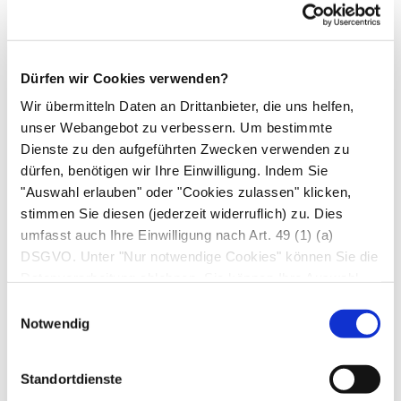
Bewältigungsmechanismen helfen können.
Entspannungsverfahren
, Yoga und
Psychotherapie
werden schon lange zur
Dürfen wir Cookies verwenden?
Förderung des Wohlbefindens und zur
Wir übermitteln Daten an Drittanbieter, die uns helfen,
Schmerzreduktion eingesetzt, auch
unser Webangebot zu verbessern. Um bestimmte
Selbsthilfegruppen können beitragen, das innere
Dienste zu den aufgeführten Zwecken verwenden zu
Gleichgewicht (wieder) zu finden.
dürfen, benötigen wir Ihre Einwilligung. Indem Sie
Psychologische Betreuung, auch in Form einer
"Auswahl erlauben" oder "Cookies zulassen" klicken,
Krisenintervention
oder kurzzeitigen
stimmen Sie diesen (jederzeit widerruflich) zu. Dies
Psychotherapie, leistet ebenfalls einen wichtigen
umfasst auch Ihre Einwilligung nach Art. 49 (1) (a)
DSGVO. Unter "Nur notwendige Cookies" können Sie die
Beitrag, die innere Einstellung zum Krebs zu
Datenverarbeitung ablehnen. Sie können Ihre Auswahl
reflektieren und den eigenen Lebenswillen zu
jederzeit unter "Privatsphäre“ am Seitenende ändern.
Einwilligungsauswahl
festigen. Insbesondere wenn das Umfeld
Notwendig
problematisch ist, etwa durch Scheidung oder
Todesfälle, oder wenn durch den Auszug der
Standortdienste
Kinder lieb gewonnene Angehörige ausfallen,