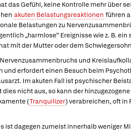
hat das Gefühl, keine Kontrolle mehr über se
chen
akuten Belastungsreaktionen
führen a
onale Belastungen zu Nervenzusammenbrü
entlich „harmlose“ Ereignisse wie z. B. ein
onat mit der Mutter oder dem Schwiegersohn
 Nervenzusammenbruchs und Kreislaufkoll
und erfordert einen Besuch beim Psychot
usarzt. Im akuten Fall ist psychischer Beis
t dies nicht aus, so kann der hinzugezogene
kamente (
Tranquilizer
) verabreichen, oft in
ps ist dagegen zumeist innerhalb weniger M