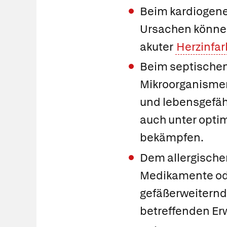
Beim
kardiogen
Ursachen können
akuter
Herzinfar
Beim
septische
Mikroorganisme
und lebensgefähr
auch unter opti
bekämpfen.
Dem
allergisch
Medikamente ode
gefäßerweiternd
betreffenden Er