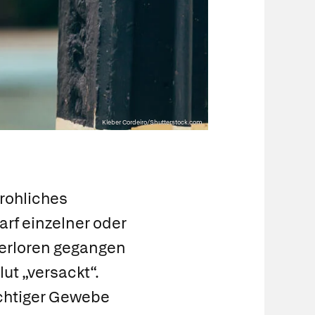
Kleber Cordeiro/Shutterstock.com
drohliches
rf einzelner oder
verloren gegangen
lut „versackt“.
chtiger Gewebe