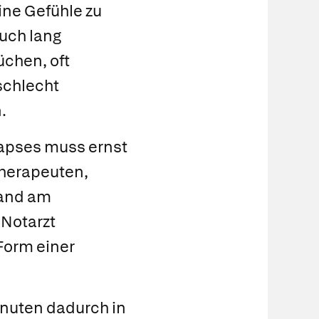
ine Gefühle zu
uch lang
chen, oft
 schlecht
.
apses muss ernst
herapeuten,
tand am
 Notarzt
 Form einer
inuten dadurch in