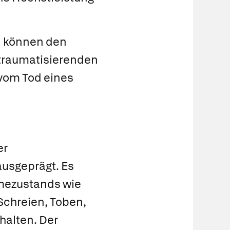
n können den
i traumatisierenden
 vom Tod eines
er
ausgeprägt. Es
mezustands wie
 Schreien, Toben,
halten. Der