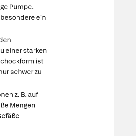
tige Pumpe.
sbesondere ein
nden
zu einer starken
Schockform ist
nur schwer zu
nen z. B. auf
roße Mengen
Gefäße