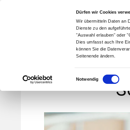
Dürfen wir Cookies verw
Wir übermitteln Daten an 
Dienste zu den aufgeführt
"Auswahl erlauben" oder "C
Krankheiten
Symptome
Therapie
Med
Dies umfasst auch Ihre Ei
können Sie die Datenverar
Seitenende ändern.
Sch
Einwilligungsauswahl
Notwendig
S