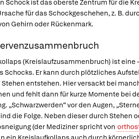
n Schock
ist das oberste Zentrum für die Kr
Ursache für das Schockgeschehen, z. B. durc
 von Gehirn oder Rückenmark.
 Nervenzusammenbruch
kollaps
(Kreislaufzusammenbruch) ist eine 
 Schocks. Er kann durch plötzliches Aufste
 Stehen entstehen. Hier versackt bei man
nen und fehlt dann für kurze Momente bei d
g. „Schwarzwerden“ vor den Augen, „Stern
sind die Folge. Neben dieser durch Stehen 
sneigung (der Mediziner spricht von
orthos
nn ein Kreislaufkollaps auch durch körperli