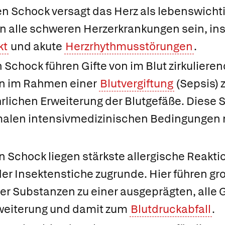
en Schock
versagt das Herz als lebenswich
 alle schweren Herzerkrankungen sein, in
kt
und akute
Herzrhythmusstörungen
.
n Schock
führen Gifte von im Blut zirkuliere
n im Rahmen einer
Blutvergiftung
(Sepsis) 
lichen Erweiterung der Blutgefäße. Diese 
malen intensivmedizinischen Bedingungen 
en Schock
liegen stärkste allergische Reaktio
r Insektenstiche zugrunde. Hier führen g
er Substanzen zu einer ausgeprägten, alle 
weiterung und damit zum
Blutdruckabfall
.