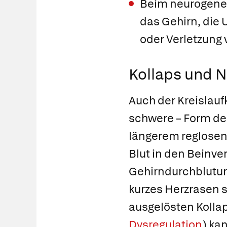
Beim
neurogene
das Gehirn, die 
oder Verletzung
Kollaps und
Auch der
Kreislauf
schwere – Form des
längerem reglosen
Blut in den Beinve
Gehirndurchblutun
kurzes Herzrasen 
ausgelösten Kollap
Dysregulation
) ka