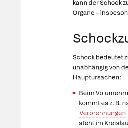
kann der Schock z
Organe – insbeson
Schockzu
Schock bedeutet zu
unabhängig von der
Hauptursachen:
Beim
Volumenm
kommt es z. B. n
Verbrennungen
steht im Kreislau