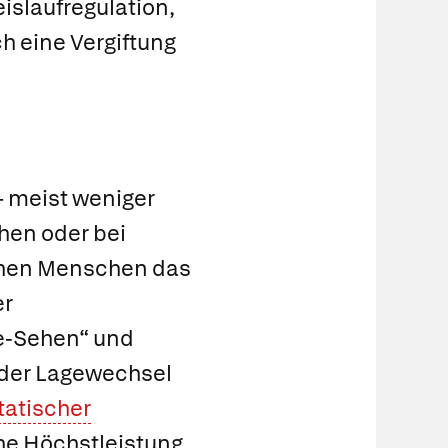
eislaufregulation,
h eine Vergiftung
– meist weniger
hen oder bei
chen Menschen das
er
e-Sehen“ und
oder Lagewechsel
tatischer
che Höchstleistung