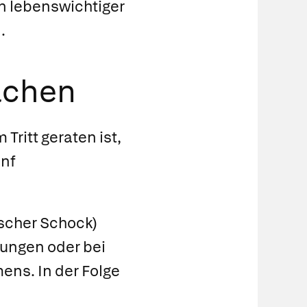
n lebenswichtiger
.
achen
Tritt geraten ist,
ünf
scher Schock)
tungen oder bei
ens. In der Folge