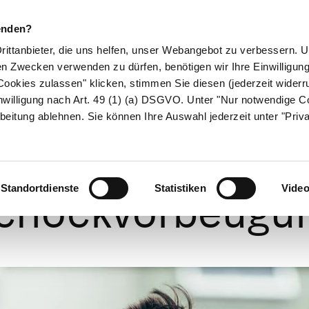
enden?
Drittanbieter, die uns helfen, unser Webangebot zu verbessern.
en Zwecken verwenden zu dürfen, benötigen wir Ihre Einwilligun
ookies zulassen" klicken, stimmen Sie diesen (jederzeit widerru
ikamente
Naturheilkunde
Eltern & Kind
Gesund 
nwilligung nach Art. 49 (1) (a) DSGVO. Unter "Nur notwendige C
beitung ablehnen. Sie können Ihre Auswahl jederzeit unter "Priv
ockbekämpfung
Standortdienste
Statistiken
Vide
chockvorbeugu