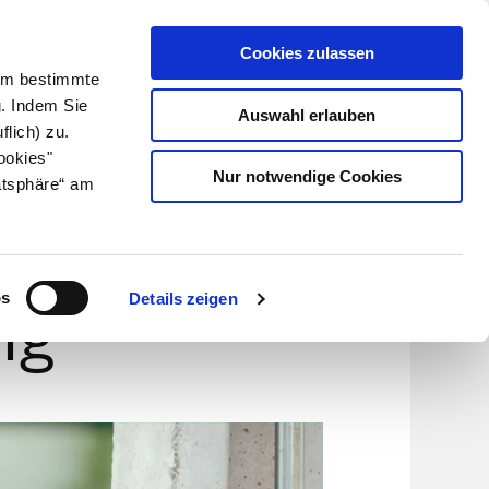
Cookies zulassen
Kundenlogin
Info für Apotheker
 Um bestimmte
g. Indem Sie
Auswahl erlauben
flich) zu.
Suche
leben
Über uns
ookies"
Nur notwendige Cookies
atsphäre“ am
 und
os
Details zeigen
ng