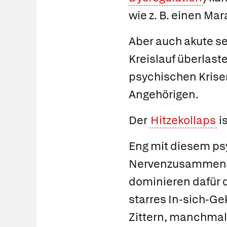
wie z. B. einen Ma
Aber auch akute s
Kreislauf überlast
psychischen Krisen
Angehörigen.
Der
Hitzekollaps
i
Eng mit diesem psy
Nervenzusammen
dominieren dafür 
starres In-sich-Ge
Zittern, manchmal 