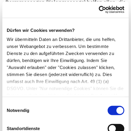
Darmmassagen
(Kolonmassage) helfen allen, die
unter Darmträgheit, Koliken (Darmkrämpfen),
Blähungen
oder
Verstopfung
leiden.
Dürfen wir Cookies verwenden?
So geht’s:
Die Bauchdecke im Uhrzeigersinn
(dies ist die natürliche Richtung der
Wir übermitteln Daten an Drittanbieter, die uns helfen,
unser Webangebot zu verbessern. Um bestimmte
Darmpassage) sanft ausstreichen. Die
Dienste zu den aufgeführten Zwecken verwenden zu
streichenden, kreisenden Bewegungen folgen in
dürfen, benötigen wir Ihre Einwilligung. Indem Sie
etwa dem Verlauf des Dickdarms (deshalb nicht
"Auswahl erlauben" oder "Cookies zulassen" klicken,
„zu eng“ kreisen – der Dickdarm verläuft am
stimmen Sie diesen (jederzeit widerruflich) zu. Dies
äußeren Rand des Bauchraums). Mehrmals
umfasst auch Ihre Einwilligung nach Art. 49 (1) (a)
wiederholen bis Erleichterung eintritt. Ein
DSGVO. Unter "Nur notwendige Cookies" können Sie die
Datenverarbeitung ablehnen. Sie können Ihre Auswahl
Kümmelöl oder Fenchelöl aus der Apotheke
jederzeit unter "Privatsphäre“ am Seitenende ändern.
kann die Massage noch effektiver machen.
Einwilligungsauswahl
Notwendig
Manchmal wird zur Darmmassage auch
empfohlen, fünf bestimmte Stellen des
Standortdienste