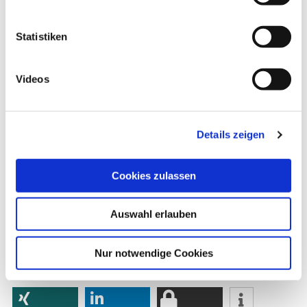
Dickdarms kreisend im Uhrzeigersinn zu
massieren. Die klassische Bauchmassage ist
Statistiken
jedoch weniger kompliziert und einfacher zu
erlernen.
Videos
Sondertexte:
Klassische Massage
,
weitere
Massageverfahren
,
Reflexzonenmassage
Details zeigen
Autor*innen
Dr. med. Herbert Renz-Polster in: Gesundheit heute,
Cookies zulassen
herausgegeben von Dr. med. Arne Schäffler. Trias,
Stuttgart, 3. Auflage (2014). | zuletzt geändert am
08.07.2020
um 11:21 Uhr
Auswahl erlauben
Nur notwendige Cookies