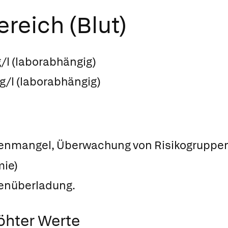
reich (Blut)
/l (laborabhängig)
g/l (laborabhängig)
senmangel, Überwachung von Risikogruppe
ie)
senüberladung.
öhter Werte