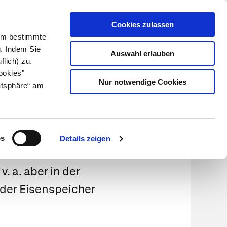
Cookies zulassen
Kundenlogin
Info für Apotheker
 Um bestimmte
g. Indem Sie
Auswahl erlauben
flich) zu.
Suche
leben
Über uns
ookies"
Nur notwendige Cookies
atsphäre“ am
os
Details zeigen
. a. aber in der
 der Eisenspeicher