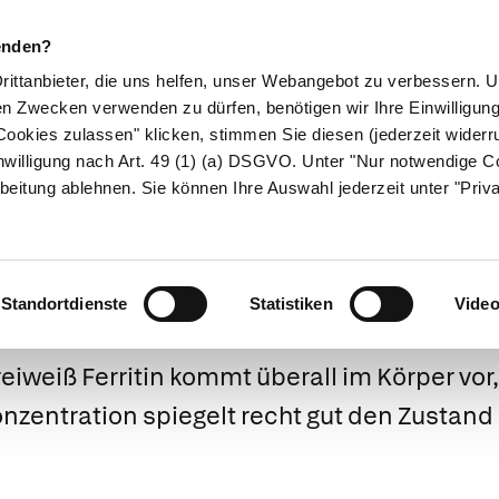
enden?
Drittanbieter, die uns helfen, unser Webangebot zu verbessern.
en Zwecken verwenden zu dürfen, benötigen wir Ihre Einwilligun
ookies zulassen" klicken, stimmen Sie diesen (jederzeit widerru
ikamente
Naturheilkunde
Eltern & Kind
Gesund 
nwilligung nach Art. 49 (1) (a) DSGVO. Unter "Nur notwendige C
beitung ablehnen. Sie können Ihre Auswahl jederzeit unter "Priv
Ferritin
Standortdienste
Statistiken
Vide
reiweiß
Ferritin
kommt überall im Körper vor, v
onzentration spiegelt recht gut den Zustand