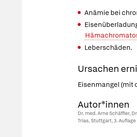
Anämie bei chr
Eisenüberladung 
Hämachromato
Leberschäden.
Ursachen erni
Eisenmangel (mit 
Autor*innen
Dr. med. Arne Schäffler, D
Trias, Stuttgart, 3. Auflag