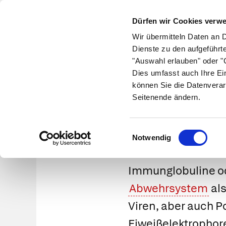
Dürfen wir Cookies verw
Wir übermitteln Daten an 
Dienste zu den aufgeführt
"Auswahl erlauben" oder "C
Krankheiten
Symptome
Therapie
Med
Dies umfasst auch Ihre Ei
können Sie die Datenverar
Seitenende ändern.
Einwilligungsauswahl
Notwendig
Immunglobuline ode
Abwehrsystem
als
Viren, aber auch P
Eiweißelektropho