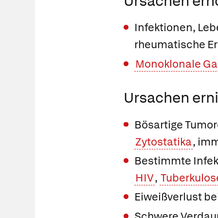
Ursachen erh
Infektionen, Le
rheumatische E
Monoklonale G
Ursachen erni
Bösartige Tumor
Zytostatika
, im
Bestimmte Infekt
HIV
,
Tuberkulos
Eiweißverlust b
Schwere Verdau