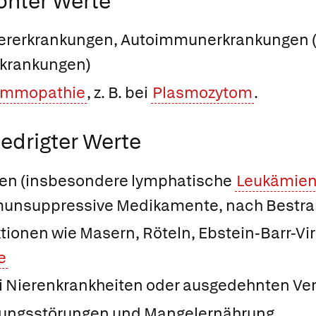
öhter Werte
bererkrankungen, Autoimmunerkrankungen (z
rkrankungen)
ammopathie
, z. B. bei
Plasmozytom
.
edrigter Werte
en (insbesondere lymphatische
Leukämie
munsuppressive Medikamente, nach Bestra
ionen wie Masern, Röteln, Ebstein-Barr-Vir
e
ei Nierenkrankheiten oder ausgedehnten V
ungsstörungen und Mangelernährung