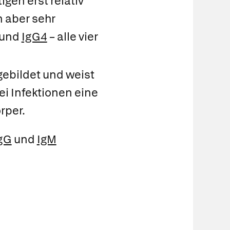
gen erst relativ
n aber sehr
und
IgG4
– alle vier
gebildet und weist
bei Infektionen eine
rper.
gG
und
IgM