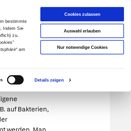
Cookies zulassen
Kundenlogin
Info für Apotheker
 Um bestimmte
g. Indem Sie
Auswahl erlauben
flich) zu.
Suche
leben
Über uns
ookies"
Nur notwendige Cookies
atsphäre“ am
e
os
Details zeigen
eigene
 B. auf Bakterien,
der
mt werden. Man