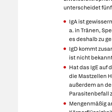
unterscheidet fünf
IgA
ist gewisserm
a. in Tränen, S
es deshalb zu g
IgD
kommt zusamm
ist nicht bekannt
Hat das
IgE
auf d
die Mastzellen H
außerdem an der 
Parasitenbefall 
Mengenmäßig am