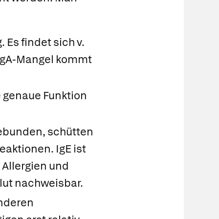
Es findet sich v.
i IgA-Mangel kommt
 genaue Funktion
ebunden, schütten
aktionen. IgE ist
 Allergien und
Blut nachweisbar.
anderen