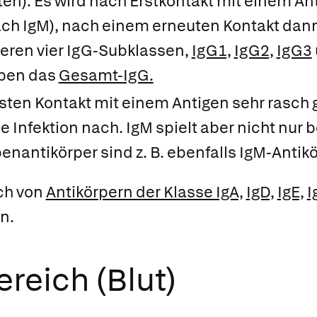
ten). Es wird nach Erstkontakt mit einem Anti
ach IgM), nach einem erneuten Kontakt dan
ieren vier
IgG-Subklassen,
IgG1,
IgG2,
IgG3
ben das
Gesamt-IgG.
sten Kontakt mit einem Antigen sehr rasch 
e Infektion nach. IgM spielt aber nicht nur 
enantikörper sind z. B. ebenfalls IgM-Antikö
ch von
Antikörpern der Klasse IgA,
IgD,
IgE,
I
n.
reich (Blut)