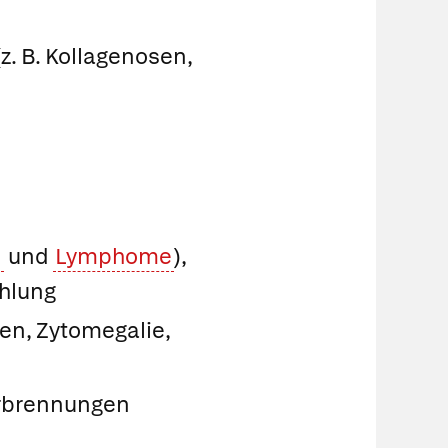
. B. Kollagenosen,
n
und
Lymphome
),
hlung
en, Zytomegalie,
erbrennungen