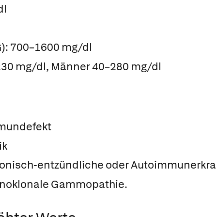
dl
): 700–1600 mg/dl
230 mg/dl, Männer 40–280 mg/dl
mmundefekt
ik
ronisch-entzündliche oder Autoimmunerkr
onoklonale Gammopathie.