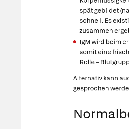
Körperflüssigkei
spät gebildet (n
schnell. Es exist
zusammen erge
IgM
wird beim er
somit eine frisch
Rolle – Blutgrupp
Alternativ kann au
gesprochen werde
Normalbe