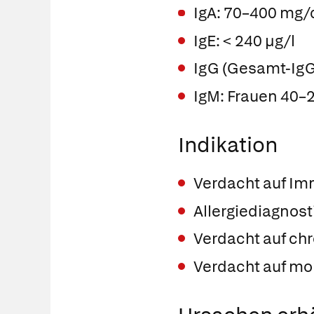
IgA: 70–400 mg/
IgE: < 240 µg/l
IgG (Gesamt-IgG
IgM: Frauen 40–
Indikation
Verdacht auf I
Allergiediagnost
Verdacht auf ch
Verdacht auf m