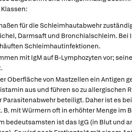
 Klassen:
aßen für die Schleimhautabwehr zuständig. 
peichel, Darmsaft und Bronchialschleim. Be
ehäuften Schleimhautinfektionen.
en mit IgM auf B-Lymphozyten vor; seine
.
er Oberfläche von
Mastzellen
ein Antigen g
istamin aus und führen so zu allergischen Re
Parasitenabwehr beteiligt. Daher ist es bei
z. B. mit Würmern oft in erhöhter Menge im 
 bedeutsamsten ist das
IgG
(in Blut und 