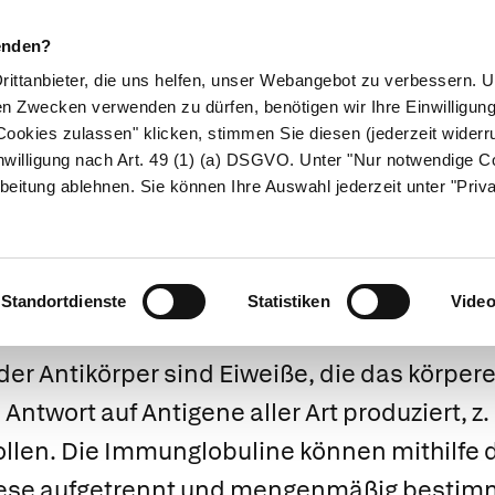
enden?
Drittanbieter, die uns helfen, unser Webangebot zu verbessern.
en Zwecken verwenden zu dürfen, benötigen wir Ihre Einwilligun
ookies zulassen" klicken, stimmen Sie diesen (jederzeit widerru
ikamente
Naturheilkunde
Eltern & Kind
Gesund 
nwilligung nach Art. 49 (1) (a) DSGVO. Unter "Nur notwendige C
beitung ablehnen. Sie können Ihre Auswahl jederzeit unter "Priv
Immunglobulin
Standortdienste
Statistiken
Vide
r Antikörper sind Eiweiße, die das körper
 Antwort auf Antigene aller Art produziert, z.
ollen. Die Immunglobuline können mithilfe 
rese aufgetrennt und mengenmäßig bestim