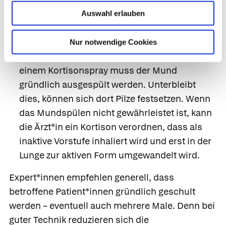
Pulverinhalator selbst zu befüllen. In diesen
Auswahl erlauben
Fällen sollte die Ärzt*in ein anderes Gerät
verschreiben.
Nur notwendige Cookies
Mund spülen.
Nach der Anwendung von
einem Kortisonspray muss der Mund
gründlich ausgespült werden. Unterbleibt
dies, können sich dort Pilze festsetzen. Wenn
das Mundspülen nicht gewährleistet ist, kann
die Ärzt*in ein Kortison verordnen, dass als
inaktive Vorstufe inhaliert wird und erst in der
Lunge zur aktiven Form umgewandelt wird.
Expert*innen empfehlen generell, dass
betroffene Patient*innen gründlich geschult
werden – eventuell auch mehrere Male. Denn bei
guter Technik reduzieren sich die