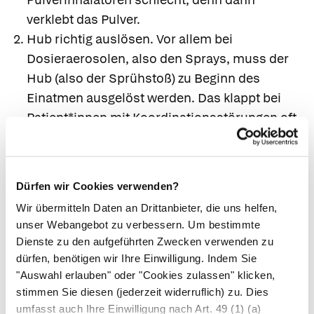
verklebt das Pulver.
Hub richtig auslösen
. Vor allem bei
Dosieraerosolen, also den Sprays, muss der
Hub (also der Sprühstoß) zu Beginn des
Einatmen ausgelöst werden. Das klappt bei
Patient*innen mit Koordinationsstörungen oft
nicht. In diesem Fall ist evtl. ein anderes Gerät
besser, z. B. ein Spacer.
Atemfluss anpassen
. Je nach Gerät muss
Dürfen wir Cookies verwenden?
man den Atemzug anpassen. Bei einem Spray
Wir übermitteln Daten an Drittanbieter, die uns helfen,
gilt es, langsam (nicht hörbar und tief)
unser Webangebot zu verbessern. Um bestimmte
einzuatmen. Benutzt man einen
Dienste zu den aufgeführten Zwecken verwenden zu
Pulverinhalator, sollte dies schnell und kräftig
dürfen, benötigen wir Ihre Einwilligung. Indem Sie
geschehen.
"Auswahl erlauben" oder "Cookies zulassen" klicken,
stimmen Sie diesen (jederzeit widerruflich) zu. Dies
Atem anhalten.
Nach der Inhalation sollte der
umfasst auch Ihre Einwilligung nach Art. 49 (1) (a)
Atem angehalten werden, damit sich die