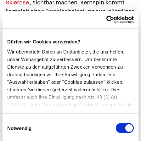
Sklerose
, sichtbar machen. Kernspin kommt
komplett ohne Strahlenbelastung aus, allerdings
ist die Untersuchung aufgrund der
Lärmbelastung, der räumlichen Enge im Gerät
und ihrer Dauer (bis 30 Minuten) für die
Dürfen wir Cookies verwenden?
Patient*inn recht anstrengend. Erwachsene
Wir übermitteln Daten an Drittanbieter, die uns helfen,
gewöhnen sich meist an diese Belastung, bei
unser Webangebot zu verbessern. Um bestimmte
kleineren Kindern ist jedoch häufig eine
Dienste zu den aufgeführten Zwecken verwenden zu
Vollnarkose oder eine beruhigend einwirkende
dürfen, benötigen wir Ihre Einwilligung. Indem Sie
Begleitperson erforderlich, um aussagefähiges
"Auswahl erlauben" oder "Cookies zulassen" klicken,
stimmen Sie diesen (jederzeit widerruflich) zu. Dies
Bildmaterial zu gewinnen.
umfasst auch Ihre Einwilligung nach Art. 49 (1) (a)
Der
funktionelle Kernspin
(fMRT) ist eine
DSGVO. Unter "Nur notwendige Cookies" können Sie die
Datenverarbeitung ablehnen. Sie können Ihre Auswahl
Weiterentwicklung des Kernspins, das
jederzeit unter "Privatsphäre“ am Seitenende ändern.
Stoffwechselaktivitäten im Körper (z. B. im
Einwilligungsauswahl
Notwendig
Gehirn) sichtbar macht. Nach einem normalen,
hoch auflösenden Kernspin wird die Patient*in