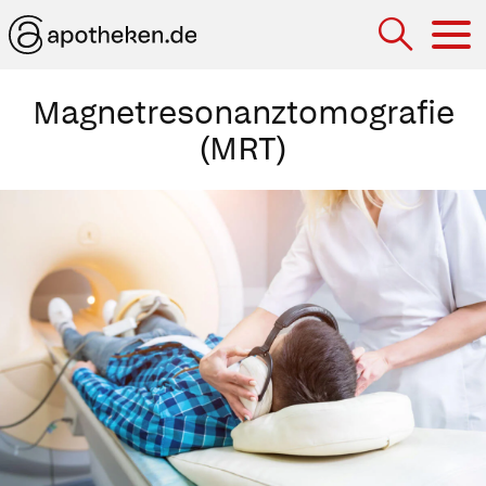
Hau
Magnetresonanztomografie
(MRT)