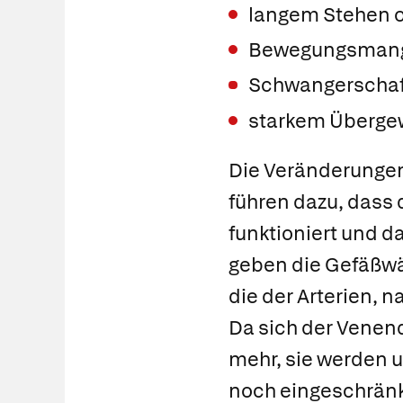
langem Stehen o
Bewegungsman
Schwangerscha
starkem Übergew
Die Veränderungen
führen dazu, dass 
funktioniert und d
geben die Gefäßwä
die der Arterien, n
Da sich der Venen
mehr, sie werden u
noch eingeschränkt