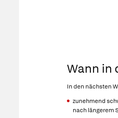
Wann in d
In den nächsten 
zunehmend schw
nach längerem S