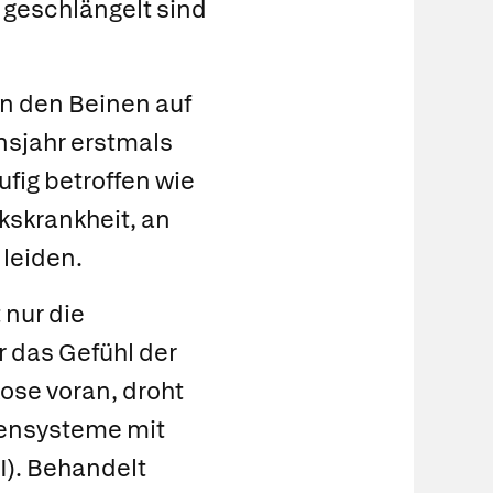
h geschlängelt sind
n den Beinen auf
nsjahr erstmals
fig betroffen wie
kskrankheit, an
 leiden.
 nur die
 das Gefühl der
kose voran, droht
nensysteme mit
I). Behandelt