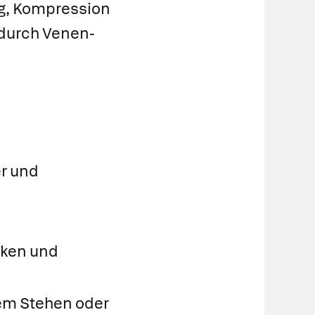
g, Kompression
 durch Venen-
n
r und
cken und
m Stehen oder