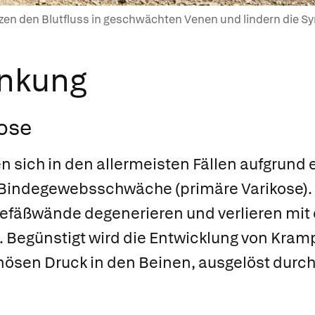
en den Blutfluss in geschwächten Venen und lindern die 
ankung
ose
n sich in den allermeisten Fällen aufgrund
 Bindegewebsschwäche
(primäre Varikose).
 Gefäßwände degenerieren und verlieren mi
t. Begünstigt wird die Entwicklung von Kra
nösen Druck in den Beinen, ausgelöst durc