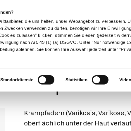
enden?
Drittanbieter, die uns helfen, unser Webangebot zu verbessern.
en Zwecken verwenden zu dürfen, benötigen wir Ihre Einwilligun
ookies zulassen" klicken, stimmen Sie diesen (jederzeit widerru
ikamente
Naturheilkunde
Eltern & Kind
Gesund 
nwilligung nach Art. 49 (1) (a) DSGVO. Unter "Nur notwendige C
beitung ablehnen. Sie können Ihre Auswahl jederzeit unter "Priv
Weitergeleitet von Kompressionsstrumpf
Krampfadern
Standortdienste
Statistiken
Vide
Krampfadern
(Varikosis, Varikose, 
oberflächlich unter der Haut verlau