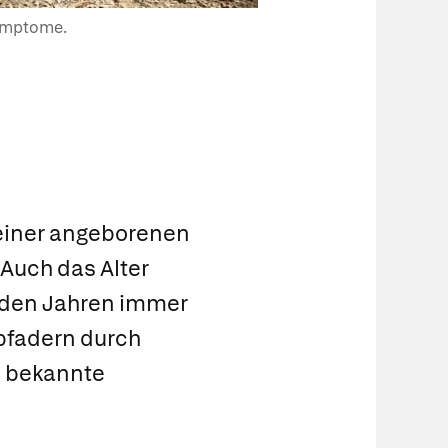
Symptome.
 einer angeborenen
 Auch das Alter
t den Jahren immer
mpfadern durch
h bekannte