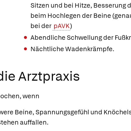
Sitzen und bei Hitze, Besserung
beim Hochlegen der Beine (genau
bei der
pAVK
)
Abendliche Schwellung der Fußk
Nächtliche Wadenkrämpfe.
ie Arztpraxis
Wochen, wenn
ere Beine, Spannungsgefühl und Knöchel
tehen auffallen.