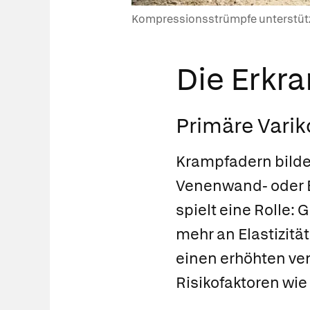
Kompressionsstrümpfe unterstütz
Die Erkr
Primäre Varik
Krampfadern bilde
Venenwand- oder
spielt eine Rolle:
mehr an Elastizitä
einen erhöhten ve
Risikofaktoren wie