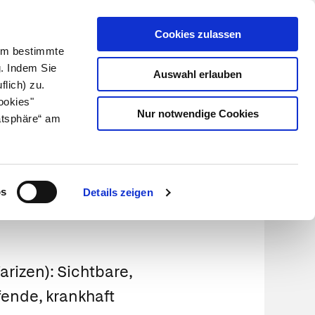
Cookies zulassen
Kundenlogin
Info für Apotheker
 Um bestimmte
g. Indem Sie
Auswahl erlauben
flich) zu.
Suche
leben
Über uns
ookies"
Nur notwendige Cookies
atsphäre“ am
os
Details zeigen
Varizen): Sichtbare,
fende, krankhaft