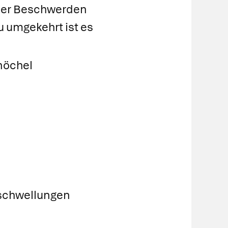
 der Beschwerden
 umgekehrt ist es
nöchel
schwellungen