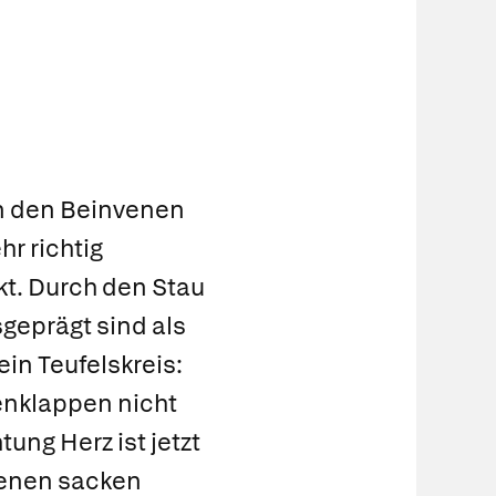
in den Beinvenen
r richtig
kt. Durch den Stau
geprägt sind als
ein Teufelskreis:
enklappen nicht
ung Herz ist jetzt
Venen sacken