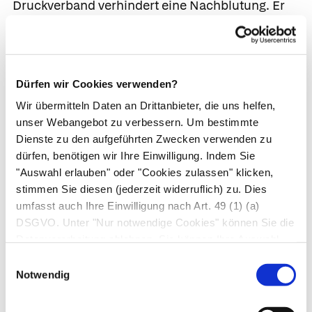
Druckverband verhindert eine Nachblutung. Er
muss bis zum Verheilen der Wunde regelmäßig
erneuert werden. Wenn Krampfadern bluten, ist
es Zeit, mit der Ärzt*in zu besprechen, ob eine
Operation oder Verödung der Vene zweckmäßig
Dürfen wir Cookies verwenden?
ist.
Wir übermitteln Daten an Drittanbieter, die uns helfen,
unser Webangebot zu verbessern. Um bestimmte
Operative Behandlung
Dienste zu den aufgeführten Zwecken verwenden zu
dürfen, benötigen wir Ihre Einwilligung. Indem Sie
Operative Maßnahmen können Krampfadern
"Auswahl erlauben" oder "Cookies zulassen" klicken,
beseitigen oder dauerhaft verschließen. Kleine
stimmen Sie diesen (jederzeit widerruflich) zu. Dies
umfasst auch Ihre Einwilligung nach Art. 49 (1) (a)
Krampfadern behandelt die Ärzt*in durch
DSGVO. Unter "Nur notwendige Cookies" können Sie die
Lasertherapie oder
Verödung
(Sklerosierung).
Datenverarbeitung ablehnen. Sie können Ihre Auswahl
Hierbei wird durch Hitze oder in die Vene
jederzeit unter "Privatsphäre“ am Seitenende ändern.
Einwilligungsauswahl
gespritztes Venenverödungsmittel die
Notwendig
Gefäßinnenwand zerstört und so eine künstliche
Entzündung provoziert. Die Vene verschließt sich