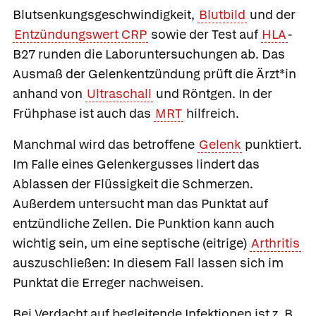
Blutsenkungsgeschwindigkeit,
Blutbild
und der
Entzündungswert CRP
sowie der Test auf
HLA
-
B27 runden die Laboruntersuchungen ab. Das
Ausmaß der Gelenkentzündung prüft die Ärzt*in
anhand von
Ultraschall
und Röntgen. In der
Frühphase ist auch das
MRT
hilfreich.
Manchmal wird das betroffene
Gelenk
punktiert.
Im Falle eines Gelenkergusses lindert das
Ablassen der Flüssigkeit die Schmerzen.
Außerdem untersucht man das Punktat auf
entzündliche Zellen. Die Punktion kann auch
wichtig sein, um eine septische (eitrige)
Arthritis
auszuschließen: In diesem Fall lassen sich im
Punktat die Erreger nachweisen.
Bei Verdacht auf begleitende Infektionen ist z. B.