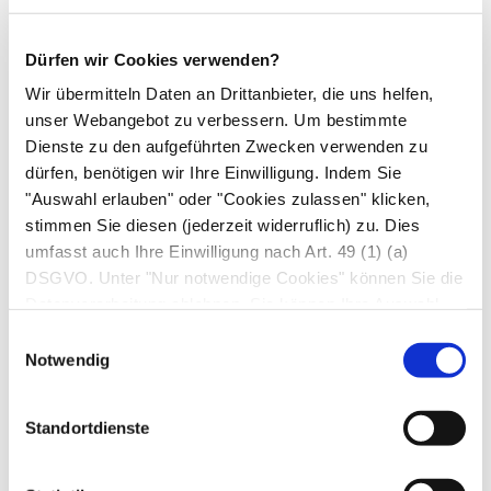
Ibuprofen aus. Sie lindern die Schmerzen und
wirken gegen die
Entzündung
. Bei schweren
Dürfen wir Cookies verwenden?
Verläufen muss manchmal auch
Kortison
gegeben werden. In seltenen Fällen entwickelt
Wir übermitteln Daten an Drittanbieter, die uns helfen,
unser Webangebot zu verbessern. Um bestimmte
sich eine
chronische Arthritis
, d. h. die
Dienste zu den aufgeführten Zwecken verwenden zu
Beschwerden halten über Monate an. Dann
dürfen, benötigen wir Ihre Einwilligung. Indem Sie
verordnen die Ärzt*innen antirheumatische
"Auswahl erlauben" oder "Cookies zulassen" klicken,
Wirkstoffe wie Sulfasalazin oder Methotrexat.
stimmen Sie diesen (jederzeit widerruflich) zu. Dies
umfasst auch Ihre Einwilligung nach Art. 49 (1) (a)
Antibiotika.
Wurde der auslösende Erreger
DSGVO. Unter "Nur notwendige Cookies" können Sie die
gefunden, erhalten die Betroffenen kurzzeitig ein
Datenverarbeitung ablehnen. Sie können Ihre Auswahl
Antibiotikum
. Die Antibiose hilft zwar nicht
jederzeit unter "Privatsphäre“ am Seitenende ändern.
Einwilligungsauswahl
gegen die
Arthritis
, beseitigt aber die
Notwendig
auslösenden Bakterien und damit die
zugrundeliegende Darm- oder
Standortdienste
Harnwegsinfektion.