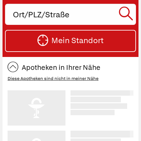
Ort,
PLZ
oder
SU
Straße
Mein Standort
eingeben:
ST
Apotheken in Ihrer Nähe
Diese Apotheken sind nicht in meiner Nähe