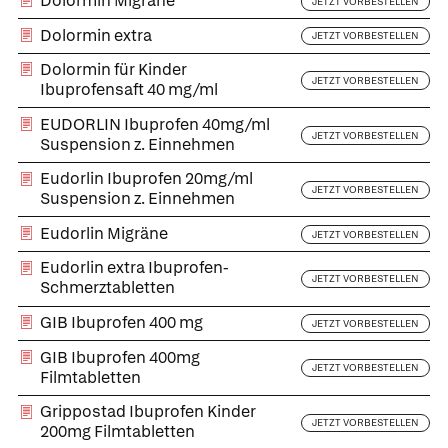
Dolormin Migräne
JETZT VORBESTELLEN
Dolormin extra
JETZT VORBESTELLEN
Dolormin für Kinder
JETZT VORBESTELLEN
Ibuprofensaft 40 mg/ml
EUDORLIN Ibuprofen 40mg/ml
JETZT VORBESTELLEN
Suspension z. Einnehmen
Eudorlin Ibuprofen 20mg/ml
JETZT VORBESTELLEN
Suspension z. Einnehmen
Eudorlin Migräne
JETZT VORBESTELLEN
Eudorlin extra Ibuprofen-
JETZT VORBESTELLEN
Schmerztabletten
GIB Ibuprofen 400 mg
JETZT VORBESTELLEN
GIB Ibuprofen 400mg
JETZT VORBESTELLEN
Filmtabletten
Grippostad Ibuprofen Kinder
JETZT VORBESTELLEN
200mg Filmtabletten