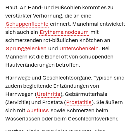
Haut.
An Hand- und Fußsohlen kommt es zu
verstärkter Verhornung, die an eine
Schuppenflechte
erinnert. Manchmal entwickelt
sich auch ein
Erythema nodosum
mit
schmerzenden rot-bläulichen Knötchen an
Sprunggelenken
und
Unterschenkeln
. Bei
Männern ist die Eichel oft von schuppenden
Hautveränderungen betroffen.
Harnwege und Geschlechtsorgane
. Typisch sind
zudem begleitende Entzündungen von
Harnwegen (
Urethritis
), Gebärmutterhals
(Zervizitis) und Prostata (
Prostatitis
). Sie äußern
sich mit
Ausfluss
sowie Schmerzen beim
Wasserlassen oder beim Geschlechtsverkehr.