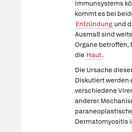
Immunsystems körp
kommt es bei beid
Entzündung
und d
Ausmaß sind weit
Organe betroffen,
die
Haut
.
Die Ursache diese
Diskutiert werden
verschiedene Viren
anderer Mechanism
paraneoplastische
Dermatomyositis ist