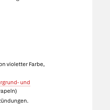
 violetter Farbe,
rgrund- und
Papeln)
zündungen.