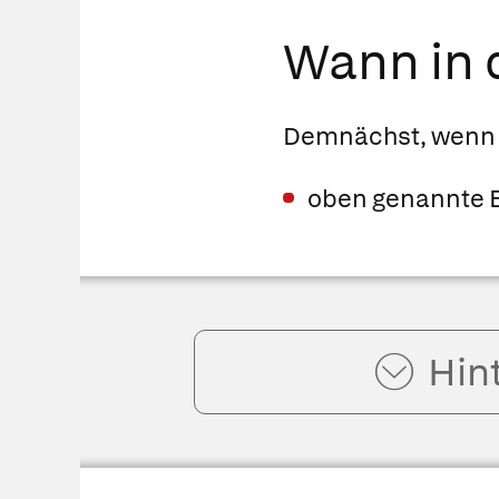
Wann in d
Demnächst, wenn
oben genannte 
Hin