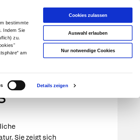
Cookies zulassen
Kundenlogin
Info für Apotheker
 Um bestimmte
g. Indem Sie
Auswahl erlauben
flich) zu.
Suche
leben
Über uns
ookies"
Nur notwendige Cookies
atsphäre“ am
d
os
Details zeigen
s
liche
ur. Sie zeigt sich