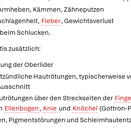
Armheben, Kämmen, Zähneputzen
schlagenheit,
Fieber
, Gewichtsverlust
 beim Schlucken.
s zusätzlich:
ung der Oberlider
zündliche Hautrötungen, typischerweise von
Ausschnitt
rötungen über den Streckseiten der
Finge
an
Ellenbogen
,
Knie
und
Knöchel
(Gottron-
en, Pigmentstörungen und Schleimhautent