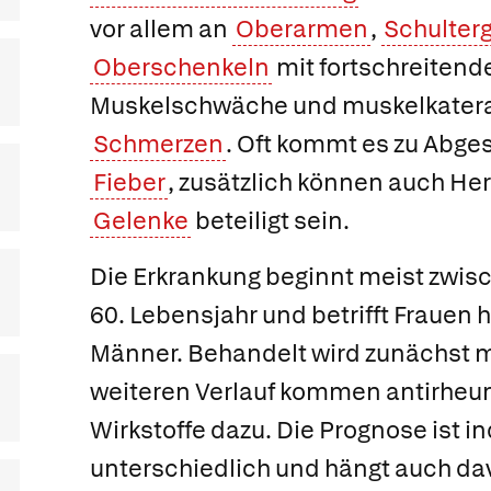
vor allem an
Oberarmen
,
Schulterg
Oberschenkeln
mit fortschreitend
Muskelschwäche und muskelkatera
Schmerzen
. Oft kommt es zu Abge
Fieber
, zusätzlich können auch He
Gelenke
beteiligt sein.
Die Erkrankung beginnt meist zwis
60. Lebensjahr und betrifft Frauen h
Männer. Behandelt wird zunächst 
weiteren Verlauf kommen antirhe
Wirkstoffe dazu. Die Prognose ist in
unterschiedlich und hängt auch da