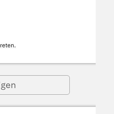
reten.
igen