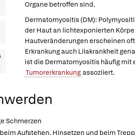
Organe betroffen sind.
Dermatomyositis
(DM): Polymyositi
der Haut an lichtexponierten Körper
Hautveränderungen erscheinen oft l
Erkrankung auch Lilakrankheit genan
ist die Dermatomyositis häufig mit 
Tumorerkrankung
assoziiert.
chwerden
ge Schmerzen
 beim Aufstehen, Hinsetzen und beim Trep