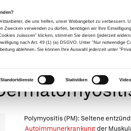
enden?
Drittanbieter, die uns helfen, unser Webangebot zu verbessern.
en Zwecken verwenden zu dürfen, benötigen wir Ihre Einwilligun
ookies zulassen" klicken, stimmen Sie diesen (jederzeit widerru
ikamente
Naturheilkunde
Eltern & Kind
Gesund 
nwilligung nach Art. 49 (1) (a) DSGVO. Unter "Nur notwendige C
beitung ablehnen. Sie können Ihre Auswahl jederzeit unter "Priv
Polymyositis un
Standortdienste
Statistiken
Vide
Dermatomyositi
Polymyositis
(PM): Seltene entzünd
Autoimmunerkrankung
der Muskulat