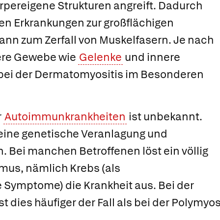
ereigene Strukturen angreift. Dadurch
en Erkrankungen zur großflächigen
ann zum Zerfall von Muskelfasern. Je nach
ere Gewebe wie
Gelenke
und innere
 bei der Dermatomyositis im Besonderen
r
Autoimmunkrankheiten
ist unbekannt.
 eine genetische Veranlagung und
. Bei manchen Betroffenen löst ein völlig
us, nämlich Krebs (als
 Symptome) die Krankheit aus. Bei der
 dies häufiger der Fall als bei der Polymyosi