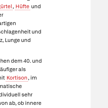
ürtel
,
Hüfte
und
er
rtigen
schlagenheit und
rz, Lunge und
chen dem 40. und
äufiger als
mit
Kortison
, im
umatische
dividuell sehr
von ab, ob innere