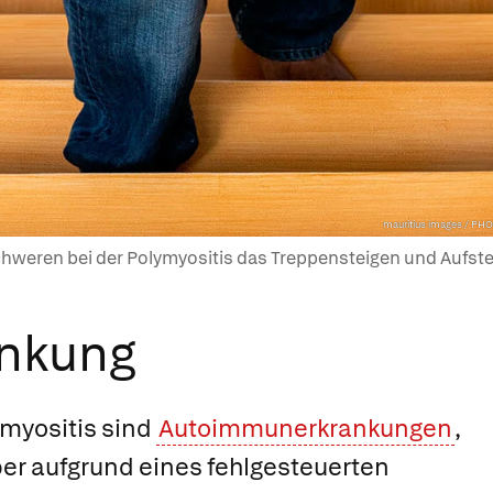
mauritius images / P
hweren bei der Polymyositis das Treppensteigen und Aufst
ankung
myositis sind
Autoimmunerkrankungen
,
er aufgrund eines fehlgesteuerten