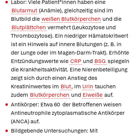
Labor:
Viele Patient*innen haben eine
Blutarmut
(Anämie), gleichzeitig sind im
Blutbild die
weißen Blutkörperchen
und die
Blutplättchen
vermehrt (Leukozytose und
Thrombozytose). Ein niedriger Hämatokritwert
ist ein Hinweis auf innere Blutungen (z. B. in
der Lunge oder im Magen-Darm-Trakt). Erhöhte
Entzündungswerte wie
CRP
und
BSG
spiegeln
die Krankheitsaktivität. Eine Nierenbeteiligung
zeigt sich durch einen Anstieg des
Kreatininwertes im
Blut
, im
Urin
tauchen
zudem
Blutkörperchen
und
Eiweiße
auf.
Antikörper:
Etwa 60 der Betroffenen weisen
Antineutrophile zytoplasmatische Antikörper
(ANCA) auf.
Bildgebende Untersuchungen:
Mit