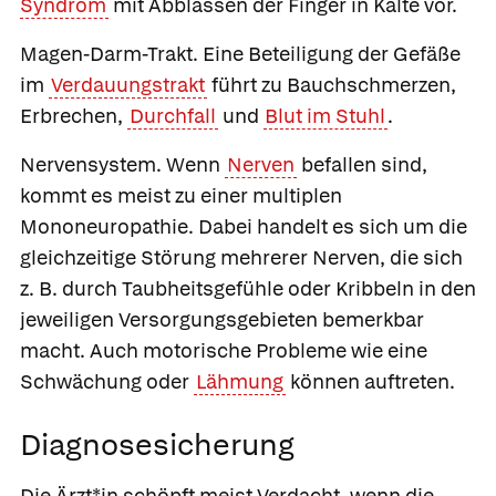
Syndrom
mit Abblassen der Finger in Kälte vor.
Magen-Darm-Trakt
. Eine Beteiligung der Gefäße
im
Verdauungstrakt
führt zu Bauchschmerzen,
Erbrechen,
Durchfall
und
Blut im Stuhl
.
Nervensystem
. Wenn
Nerven
befallen sind,
kommt es meist zu einer multiplen
Mononeuropathie. Dabei handelt es sich um die
gleichzeitige Störung mehrerer Nerven, die sich
z. B. durch Taubheitsgefühle oder Kribbeln in den
jeweiligen Versorgungsgebieten bemerkbar
macht. Auch motorische Probleme wie eine
Schwächung oder
Lähmung
können auftreten.
Diagnosesicherung
Die Ärzt*in schöpft meist Verdacht, wenn die