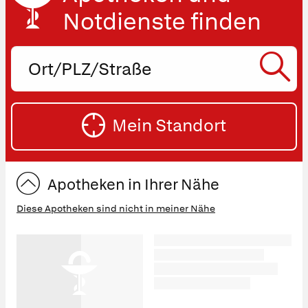
Notdienste finden
Ort,
PLZ
oder
SU
Straße
Mein Standort
eingeben:
ST
Apotheken in Ihrer Nähe
Diese Apotheken sind nicht in meiner Nähe