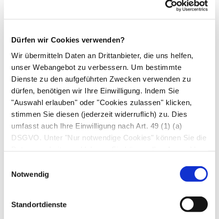
Beschwerdekombinationen wie bei der MPA
weisen auch Patient*innen mit anderen
rheumatischen Erkrankungen auf, z. B. mit einem
Dürfen wir Cookies verwenden?
systemischen Lupus erythematodes
.
Wir übermitteln Daten an Drittanbieter, die uns helfen,
unser Webangebot zu verbessern. Um bestimmte
Behandlung
Dienste zu den aufgeführten Zwecken verwenden zu
dürfen, benötigen wir Ihre Einwilligung. Indem Sie
Eine Heilung ist bei der MPA nicht möglich.
"Auswahl erlauben" oder "Cookies zulassen" klicken,
stimmen Sie diesen (jederzeit widerruflich) zu. Dies
Therapieziel ist, die
Entzündung
zunächst
umfasst auch Ihre Einwilligung nach Art. 49 (1) (a)
einzudämmen und zu einem Stillstand zu
DSGVO. Unter "Nur notwendige Cookies" können Sie die
bringen (Induktionstherapie). Dieser Zustand soll
Datenverarbeitung ablehnen. Sie können Ihre Auswahl
dann – meist mit niedriger dosierten und
jederzeit unter "Privatsphäre“ am Seitenende ändern.
Einwilligungsauswahl
weniger aggressiven Medikamenten – so lange
Notwendig
wie möglich erhalten bleiben.
Standortdienste
Induktionstherapie.
Bei akuter Lebensgefahr