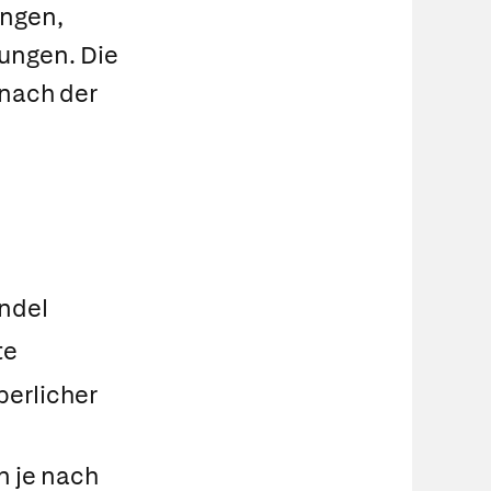
ungen,
ungen. Die
 nach der
n
indel
te
perlicher
n je nach