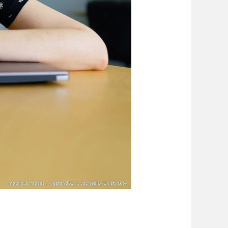
mauritius images / Westend61 / Vyacheslav Chistyakov