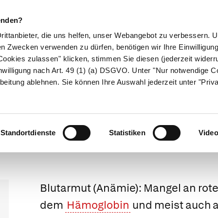
enden?
Drittanbieter, die uns helfen, unser Webangebot zu verbessern.
en Zwecken verwenden zu dürfen, benötigen wir Ihre Einwilligun
ookies zulassen" klicken, stimmen Sie diesen (jederzeit widerru
ikamente
Naturheilkunde
Eltern & Kind
Gesund 
nwilligung nach Art. 49 (1) (a) DSGVO. Unter "Nur notwendige C
beitung ablehnen. Sie können Ihre Auswahl jederzeit unter "Priv
Weitergeleitet von Anämie der chronischen Erkrankung
Blutarmut
Standortdienste
Statistiken
Vide
Blutarmut
(Anämie): Mangel an rote
dem
Hämoglobin
und meist auch a