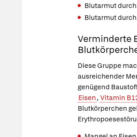
Blutarmut durch
Blutarmut durch 
Verminderte B
Blutkörperch
Diese Gruppe mach
ausreichender Men
genügend Baustoff
Eisen
,
Vitamin B1
Blutkörperchen geb
Erythropoesestöru
Mangel an Eisen