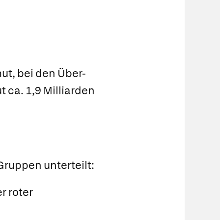
ut, bei den Über-
t ca. 1,9 Milliarden
Gruppen unterteilt:
r roter