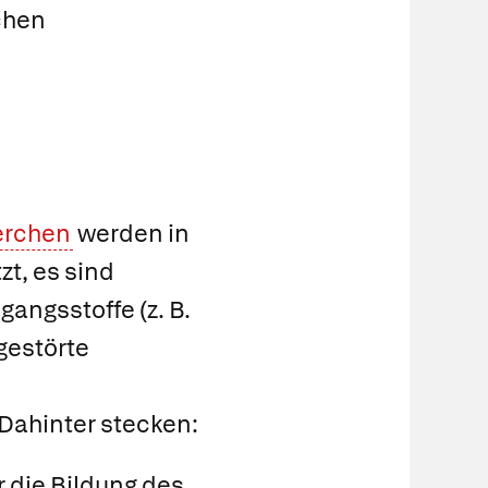
chen
erchen
werden in
t, es sind
angsstoffe (z. B.
gestörte
 Dahinter stecken:
ür die Bildung des