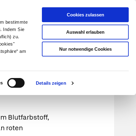
Cookies zulassen
Kundenlogin
Info für Apotheker
 Um bestimmte
g. Indem Sie
Auswahl erlauben
flich) zu.
Suche
leben
Über uns
ookies"
Nur notwendige Cookies
atsphäre“ am
os
Details zeigen
m Blutfarbstoff,
n roten