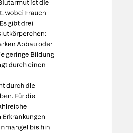
Blutarmut ist die
t, wobei Frauen
Es gibt drei
Blutkörperchen:
tarken Abbau oder
ie geringe Bildung
ngt durch einen
ht durch die
en. Für die
ahlreiche
n Erkrankungen
nmangel bis hin