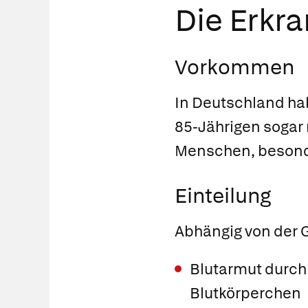
Die Erkr
Vorkommen
In Deutschland hab
85-Jährigen sogar m
Menschen, besonder
Einteilung
Abhängig von der G
Blutarmut durch 
Blutkörperchen