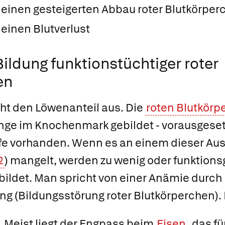
 einen gesteigerten Abbau roter Blutkörper
einen Blutverlust
ildung funktionstüchtiger roter
en
t den Löwenanteil aus. Die
roten Blutkörp
ge im Knochenmark gebildet - vorausgesetz
e vorhanden. Wenn es an einem dieser Ausg
2
) mangelt, werden zu wenig oder funktions
ildet. Man spricht von einer
Anämie durch
ng (Bildungsstörung roter Blutkörperchen
).
.
Meist liegt der Engpass beim
Eisen
, das f