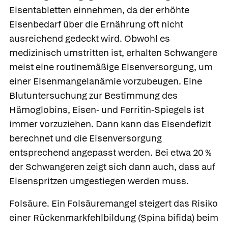
Eisentabletten einnehmen, da der erhöhte
Eisenbedarf über die Ernährung oft nicht
ausreichend gedeckt wird. Obwohl es
medizinisch umstritten ist, erhalten Schwangere
meist eine routinemäßige Eisenversorgung, um
einer Eisenmangelanämie vorzubeugen. Eine
Blutuntersuchung zur Bestimmung des
Hämoglobins, Eisen- und Ferritin-Spiegels ist
immer vorzuziehen. Dann kann das Eisendefizit
berechnet und die Eisenversorgung
entsprechend angepasst werden. Bei etwa 20 %
der Schwangeren zeigt sich dann auch, dass auf
Eisenspritzen umgestiegen werden muss.
Was Ihre Apotheke
Apotheken in
Folsäure.
Ein Folsäuremangel steigert das Risiko
empfiehlt
Ihrer Nähe
einer Rückenmarkfehlbildung (Spina bifida) beim