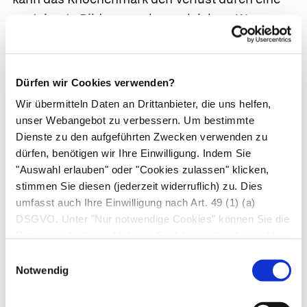
gesteigerte Bildung noch ausgleichen. Wenn
aber massenweise rote Blutkörperchen vorzeitig
zugrunde gehen und dieser Verlust höher ist als
die Nachproduktion im Knochenmark, bildet
Dürfen wir Cookies verwenden?
sich eine
hämolytische Anämie
aus. In schweren
Wir übermitteln Daten an Drittanbieter, die uns helfen,
Fällen haben die Betroffenen eine gelbliche
unser Webangebot zu verbessern. Um bestimmte
Hautfarbe, da sich durch den gesteigerten
Dienste zu den aufgeführten Zwecken verwenden zu
Abbau der roten Blutkörperchen der gelbliche
dürfen, benötigen wir Ihre Einwilligung. Indem Sie
"Auswahl erlauben" oder "Cookies zulassen" klicken,
Gallenfarbstoff Bilirubin anhäuft. Zusätzlich
stimmen Sie diesen (jederzeit widerruflich) zu. Dies
besteht eine
Milzvergrößerung
.
umfasst auch Ihre Einwilligung nach Art. 49 (1) (a)
DSGVO. Unter "Nur notwendige Cookies" können Sie die
Angeborene hämolytische Anämien.
Am
Datenverarbeitung ablehnen. Sie können Ihre Auswahl
häufigsten sind hämolytische Anämien
jederzeit unter "Privatsphäre“ am Seitenende ändern.
Einwilligungsauswahl
angeboren und zeigen sich dann bereits im
Notwendig
Kindesalter. Es gibt zahlreiche verschiedene
Formen, beispielsweise Enzymdefekte wie den