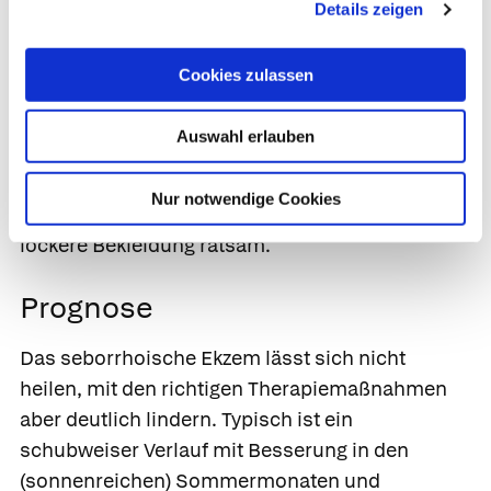
Details zeigen
Bakterien kommen entsprechende
antimykotische oder antibakterielle Salben oder
Cookies zulassen
Cremes zum Einsatz (z. B.
Candiol Hermal
Softpaste
mit
Nystatin
oder
Fucidine Salbe®
mit
Auswahl erlauben
Fucidinsäure
). Generell soll auf penible Hygiene
geachtet werden. So sind Windeln und Wäsche
Nur notwendige Cookies
häufig zu wechseln, außerdem ist eine leichte,
lockere Bekleidung ratsam.
Prognose
Das seborrhoische Ekzem lässt sich nicht
heilen, mit den richtigen Therapiemaßnahmen
aber deutlich lindern. Typisch ist ein
schubweiser Verlauf mit Besserung in den
(sonnenreichen) Sommermonaten und