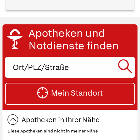
Apotheken und
Notdienste finden
Ort,
PLZ
oder
SU
Straße
Mein Standort
eingeben:
ST
Apotheken in Ihrer Nähe
Diese Apotheken sind nicht in meiner Nähe