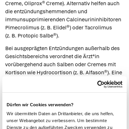
Creme
,
Oliprox® Creme
). Alternativ helfen auch
die entzündungshemmenden und
immunsupprimierenden Calcineurininhibitoren
Pimecrolimus
(z. B.
Elidel®
) oder
Tacrolimus
(z. B.
Protopic Salbe®
).
Bei ausgeprägten Entzündungen außerhalb des
Gesichtsbereichs verordnet die Ärzt*in
vorübergehend auch Salben oder Cremes mit
Kortison wie
Hydrocortison
(z. B.
Alfason®
). Eine
starke Schuppenbildung macht den Einsatz von
Präparaten erforderlich, die Keratolytika wie
Salicylsäure oder Harnstoff enthalten.
Dürfen wir Cookies verwenden?
Systemische Therapie.
In besonders schweren
Wir übermitteln Daten an Drittanbieter, die uns helfen,
Fällen kann die Einnahme von
Kortison
oder
unser Webangebot zu verbessern. Um bestimmte
Tetrazyklin helfen. Kortison darf aufgrund der
Dienste zu den aufgeführten Zwecken verwenden zu