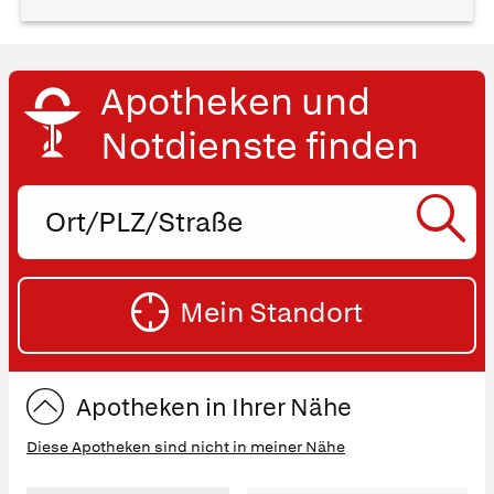
Apotheken und
Notdienste finden
Ort,
PLZ
oder
SU
Straße
Mein Standort
eingeben:
ST
Apotheken in Ihrer Nähe
Diese Apotheken sind nicht in meiner Nähe