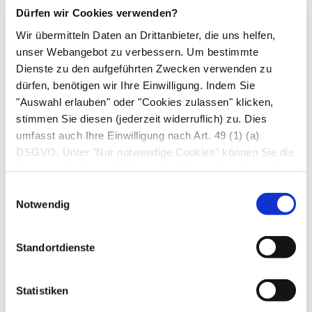
um die Schutzschicht der Blase
Dürfen wir Cookies verwenden?
wiederherzustellen. Diese Therapie ist sehr
Wir übermitteln Daten an Drittanbieter, die uns helfen,
teuer. Die Kosten werden von den
unser Webangebot zu verbessern. Um bestimmte
Krankenkassen nicht übernommen, weil die
Dienste zu den aufgeführten Zwecken verwenden zu
Wirkung bisher nicht überzeugend
dürfen, benötigen wir Ihre Einwilligung. Indem Sie
"Auswahl erlauben" oder "Cookies zulassen" klicken,
nachgewiesen werden konnte.
stimmen Sie diesen (jederzeit widerruflich) zu. Dies
Die Einnahme verschiedener Medikamente,
umfasst auch Ihre Einwilligung nach Art. 49 (1) (a)
z. B. speziell auf die Blase einwirkende
DSGVO. Unter "Nur notwendige Cookies" können Sie die
Psychopharmaka
oder Schmerzmittel (NSAR
Datenverarbeitung ablehnen. Sie können Ihre Auswahl
oder Opiate), die aber nicht immer die erhoffte
jederzeit unter "Privatsphäre“ am Seitenende ändern.
Einwilligungsauswahl
Wirkung erzielen. Zudem muss der Arzt sie off
Notwendig
label verordnen, da sie keine Zulassung für die
Erkrankung interstitielle Zystitis haben.
Standortdienste
Eingesetzt werden außer Schmerzmitteln z. B.
Pentosanpolysulfat
(z. B.
elmiron®
) und
Statistiken
Amitriptylin
(z. B.
Amineurin®
). Eine gute