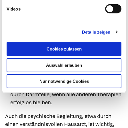
Wirkung zeigt oft
Ciclosporin,
nachteilig sind
Videos
hier die häufig schweren Nebenwirkungen,
weshalb das Präparat nur bei gleichzeitiger
Autoimmunerkrankung empfohlen wird.
Details zeigen
Die sakrale Nervenstimulation mithilfe eines
eingepflanzten kleinen Neurostimulators, der
Cookies zulassen
regelmäßig Impulse an die Sakralnerven
abgibt, lindert bei manchen Patienten die
Auswahl erlauben
Schmerzen.
Die operative Entfernung von Teilen der Blase
Nur notwendige Cookies
und Vergrößerung des Fassungsvermögens
durch Darmteile, wenn alle anderen Therapien
erfolglos bleiben.
Auch die psychische Begleitung, etwa durch
einen verständnisvollen Hausarzt, ist wichtig,