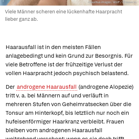
mauritius images / BSIP / Chassenet
Viele Männer scheren eine lückenhafte Haarpracht
lieber ganz ab.
Haarausfall
ist in den meisten Fällen
anlagebedingt und kein Grund zur Besorgnis. Für
viele Betroffene ist der frühzeitige Verlust der
vollen Haarpracht jedoch psychisch belastend.
Der
androgene Haarausfall
(androgene Alopezie)
tritt v. a. bei Männern auf und verläuft in
mehreren Stufen von Geheimratsecken über die
Tonsur am Hinterkopf, bis letztlich nur noch ein
hufeisenförmiger Haarkranz verbleibt. Frauen
bleiben vom androgenen Haarausfall
weitgehend verschont; wenn es sie doch trifft,