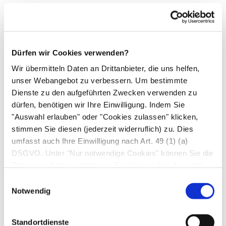
Vorübergehender,
diffuser
Haarausfall bei
Medikamenteneinnahme;
spontane
Dürfen wir Cookies verwenden?
Rückbildungstendenz
Wir übermitteln Daten an Drittanbieter, die uns helfen,
Ursache:
unser Webangebot zu verbessern. Um bestimmte
Dienste zu den aufgeführten Zwecken verwenden zu
Nebenwirkung, z. B. von
dürfen, benötigen wir Ihre Einwilligung. Indem Sie
"Auswahl erlauben" oder "Cookies zulassen" klicken,
Manchen Medikamenten bei
Bluthochdruck
stimmen Sie diesen (jederzeit widerruflich) zu. Dies
wie Betablockern, ACE-Hemmern
umfasst auch Ihre Einwilligung nach Art. 49 (1) (a)
DSGVO. Unter "Nur notwendige Cookies" können Sie die
Zytostatika
Datenverarbeitung ablehnen. Sie können Ihre Auswahl
Cholesterinsenkenden Medikamenten
jederzeit unter "Privatsphäre“ am Seitenende ändern.
Einwilligungsauswahl
Schmerzmitteln (
NSAR
)
Notwendig
Maßnahmen:
Standortdienste