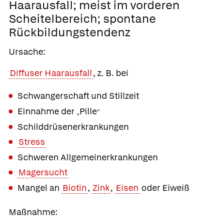
Haarausfall;
meist im vorderen
Scheitelbereich; spontane
Rückbildungstendenz
Ursache:
Diffuser Haarausfall
, z. B. bei
Schwangerschaft und Stillzeit
Einnahme der
Pille
„
“
Schilddrüsenerkrankungen
Stress
Schweren Allgemeinerkrankungen
Magersucht
Mangel an
Biotin
,
Zink
,
Eisen
oder Eiweiß
Maßnahme: