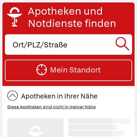
Apotheken und
Notdienste finden
Ort,
PLZ
oder
SU
Straße
Mein Standort
eingeben:
ST
Apotheken in Ihrer Nähe
Diese Apotheken sind nicht in meiner Nähe