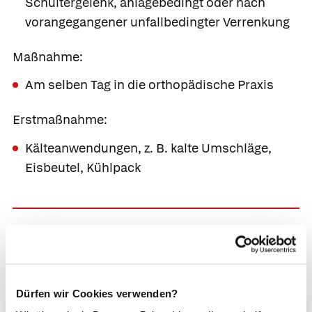
Schultergelenk, anlagebedingt oder nach
vorangegangener unfallbedingter Verrenkung
Maßnahme:
Am selben Tag in die orthopädische Praxis
Erstmaßnahme:
Kälteanwendungen, z. B. kalte Umschläge,
Eisbeutel, Kühlpack
Plötzlich einschießende,
elektrisierende Schmerzen in
Schulter, Oberarm und Nacken;
Verstärkung der Schmerzen beim
Dürfen wir Cookies verwenden?