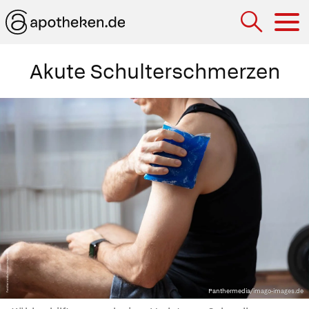
Hau
Akute Schulterschmerzen
Panthermedia/imago-images.de