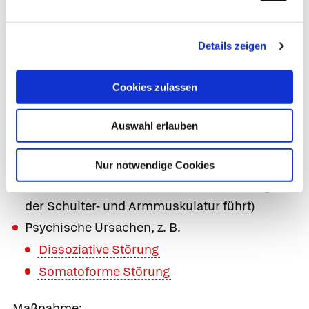
Schmerzen in Schulter und
Oberarm; Schmerzen auch in Ruhe;
Details zeigen
nach einigen Tagen Lähmungen von
Schulter- und/oder Armmuskeln
Cookies zulassen
Ursachen:
Auswahl erlauben
Neuralgische Schulteramyotrophie (selten
auftretende, akute Entzündung des
Nur notwendige Cookies
Armnervengeflechts, die zu starken
Schmerzen und anschließenden Lähmungen
der Schulter- und Armmuskulatur führt)
Psychische Ursachen, z. B.
Dissoziative Störung
Somatoforme Störung
Maßnahme: