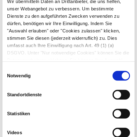
Drehen des Kopfs; oft
Wir übermitteln Daten an Drittanbieter, die uns helfen,
Schmerzausstrahlung in einzelne
unser Webangebot zu verbessern. Um bestimmte
Finger
Dienste zu den aufgeführten Zwecken verwenden zu
dürfen, benötigen wir Ihre Einwilligung. Indem Sie
Ursachen:
"Auswahl erlauben" oder "Cookies zulassen" klicken,
stimmen Sie diesen (jederzeit widerruflich) zu. Dies
Bandscheibenvorfall
in der unteren
umfasst auch Ihre Einwilligung nach Art. 49 (1) (a)
Halswirbelsäule
DSGVO. Unter "Nur notwendige Cookies" können Sie die
Blockierter Wirbel in der unteren
Datenverarbeitung ablehnen. Sie können Ihre Auswahl
jederzeit unter "Privatsphäre“ am Seitenende ändern.
Halswirbelsäule
Einwilligungsauswahl
Notwendig
Maßnahme:
Standortdienste
Am selben Tag in die Orthopädie- oder
Hausarztpraxis
Statistiken
Videos
Rasch zunehmende, brennende