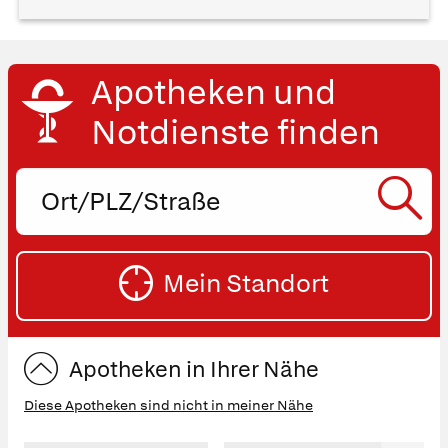
Apotheken und
Notdienste finden
Ort,
PLZ
oder
SU
Straße
Mein Standort
eingeben:
ST
Apotheken in Ihrer Nähe
Diese Apotheken sind nicht in meiner Nähe