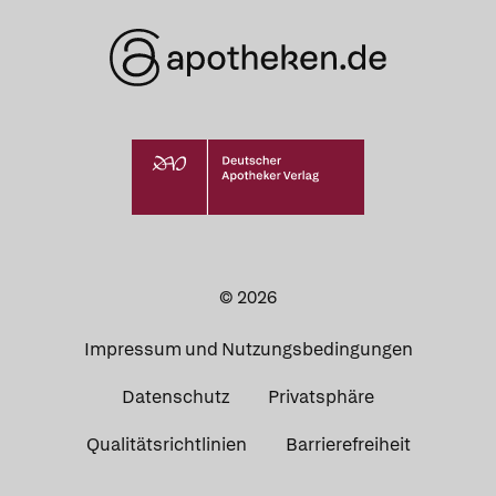
© 2026
Impressum und Nutzungsbedingungen
Datenschutz
Privatsphäre
Was Ihre Apotheke
Apotheken in
Qualitätsrichtlinien
Barrierefreiheit
empfiehlt
Ihrer Nähe