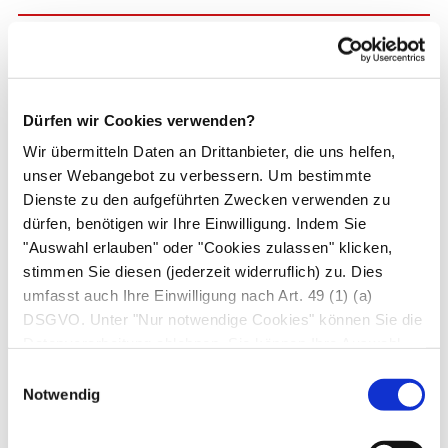
Oft schmerzhafte
Schluckstörung
mit Hochwürgen von unverdauten
Speisen;
vor allem im Liegen; oft
Dürfen wir Cookies verwenden?
Husten oder Verschlucken
Wir übermitteln Daten an Drittanbieter, die uns helfen,
Ursachen:
unser Webangebot zu verbessern. Um bestimmte
Dienste zu den aufgeführten Zwecken verwenden zu
Speiseröhrendivertikel
(Ausbuchtungen der
dürfen, benötigen wir Ihre Einwilligung. Indem Sie
Speiseröhrenwand)
"Auswahl erlauben" oder "Cookies zulassen" klicken,
stimmen Sie diesen (jederzeit widerruflich) zu. Dies
Achalasie (Krampf des
umfasst auch Ihre Einwilligung nach Art. 49 (1) (a)
Speiseröhrenausgangs)
DSGVO. Unter "Nur notwendige Cookies" können Sie die
Speiseröhrenkrebs
,
Magenkrebs
Datenverarbeitung ablehnen. Sie können Ihre Auswahl
Sklerodermie
jederzeit unter "Privatsphäre“ am Seitenende ändern.
Einwilligungsauswahl
Notwendig
Maßnahme: